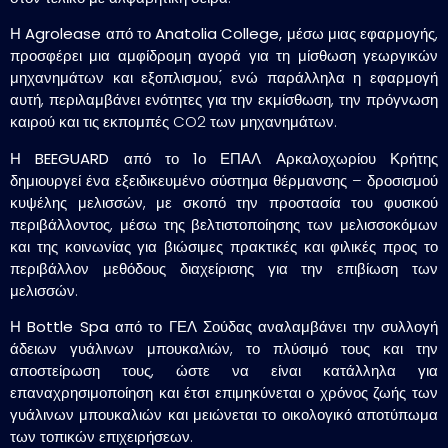
Η
Agrolease
από το
Anatolia College,
μέσω μιας εφαρμογής,
προσφέρει μια αμφίδρομη αγορά για τη μίσθωση γεωργικών
μηχανημάτων και εξοπλισμου,́ ενώ παράλληλα η εφαρμογή
αυτή, περιλαμβάνει ενότητες για την εκμίσθωση, την πρόγνωση
καιρού και τις εκπομπές CO2 των μηχανημάτων.
Η
BEEGUARD
από το
1ο ΕΠΑΛ Αρκαλοχωρίου Κρήτης
δημιουργεί ένα εξειδικευμένο σύστημα θέρμανσης – δροσισμού
κυψέλης μελισσών, με σκοπό την προστασία του φυσικού
περιβάλλοντος, μέσω της βελτιστοποίησης των μελισσοκόμων
και της κοινωνίας για βιώσιμες πρακτικές και φιλικές προς το
περιβάλλον μεθόδους διαχείρισης για την επιβίωση των
μελισσών.
Η
Bottle Spa
από το
ΓΕΛ Σούδας
αναλαμβάνει την συλλογή
άδειων γυάλινων μπουκαλιών, το πλύσιμό τους και την
αποστείρωση τους, ώστε να είναι κατάλληλα για
επαναχρησιμοποίηση και έτσι επιμηκύνεται ο χρόνος ζωής των
γυάλινων μπουκαλιών και μειώνεται το οικολογικό αποτύπωμα
των τοπικών επιχειρήσεων.