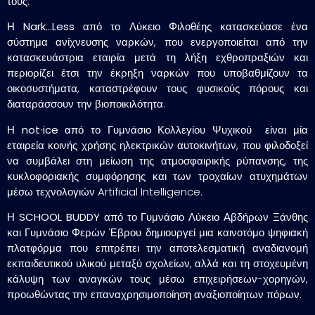
τους.
Η
Nark…Less
από το
Λύκειο Φιλοθέης
κατασκεύασε ένα
σύστημα ανίχνευσης ναρκών, που ενεργοποιείται από την
κατασκευάστρια εταιρία μετά τη λήξη εχθροπραξιών και
περιορίζει έτσι την έκρηξη ναρκών που υποβαθμίζουν τα
οικοσυστήματα, καταστρέφουν τους φυσικούς πόρους και
διαταράσσουν την βιοποικιλότητα.
Η
not∙ice
από το
Γυμνάσιο Κολλεγίου Ψυχικού
είναι μία
εταιρεία κοινής χρήσης ηλεκτρικών αυτοκινήτων, που φιλοδοξεί
να συμβάλει στη μείωση της ατμοσφαιρικής ρύπανσης, της
κυκλοφοριακής συμφόρησης και των τροχαίων ατυχημάτων
μέσω τεχνολογιών Artificial Intelligence.
Η
SCHOOL BUDDY
από το
Γυμνάσιο Λύκειο Αβδήρων Ξάνθης
και Γυμνάσιο Φερών Έβρου
δημιουργεί μια καινοτόμο ψηφιακή
πλατφόρμα που επιτρέπει την αποτελεσματική αναδιανομή
εκπαιδευτικού υλικού μεταξύ σχολείων, αλλά και τη στοχευμένη
κάλυψη των αναγκών τους μέσω επιχειρήσεων-χορηγών,
προωθώντας την επαναχρησιμοποίηση αναξιοποίητων πόρων.