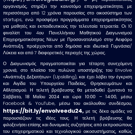
οργανισμός, στηρίζει την καινοτόμο επιχειρηματικότητα, με
περισσότερα από 12 χρόνια παρουσίας στο οικοσύστημα των
startups, ενώ προσφέρει προγράμματα επιχειρηματικότητας
για μαθητές και εκπαιδευτικούς την τελευταία τετραετία. Οι 10
φιναλίστ του 4ου Πανελλήνιου Μαθητικού Διαγωνισμού
Επιχειρηματικότητας Νέων με Προσανατολισμό στην Αειφόρο
Ανάπτυξη, προέρχονται από δημόσια και ιδιωτικά Γυμνάσια/
Λύκεια και από 7 διαφορετικές περιοχές της χώρας.
Ο Διαγωνισμός πραγματοποιείται για τέταρτη συνεχόμενη
χρονιά, στο πλαίσιο του πυλώνα υποστήριξης του Envolve
«Ανάπτυξη Δεξιοτήτων» (Upskilling), και έχει λάβει την έγκριση
και Αιγίδα του Υπουργείου Παιδείας, Θρησκευμάτων και
Αθλητισμού. Η
τελετή βράβευσης
θα μεταδοθεί ζωντανά το
Σάββατο, 18 Μαΐου 2024
και ώρα
10:00 – 14:00
, μέσω
Facebook & YouTube, μέσω του ακόλουθου συνδέσμου,
https://bit.ly/envolveedu24,
με τις δέκα ομάδες να
παρουσιάζουν τις ιδέες τους. Η τελετή βράβευσης θα
φιλοξενήσει επίσης και δυναμικές συζητήσεις από εκπροσώπους
του επιχειρηματικού και τεχνολογικού οικοσυστήματος, καθώς