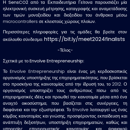
Η
SensCO2
από τα
Εκπαιδευτήρια Γείτονα
παρουσιάζει μία
ηλεκτρονική συσκευή μέτρησης, καταγραφής και αναμετάδοσης
των τιμών μονοξειδίου και διοξειδίου του άνθρακα μέσω
microcontrollers σε κλειστούς χώρους πλοίων.
Περισσότερες πληροφορίες για τις ομάδες θα βρείτε στον
https://bit.ly/meet2024finalists
ακόλουθο σύνδεσμο:
-Τέλος-
Σχετικά με το Envolve Entrepreneurship:
Το Envolve Entrepreneurship είναι ένας μη κερδοσκοπικός
οργανισμός υποστήριξης της επιχειρηματικότητας, που βρίσκεται
στο προσκήνιο της καινοτομίας από την ίδρυσή του, το 2012. Ο
οργανισμός υποστηρίζει τους ανθρώπους πίσω από τις
επιχειρηματικές ιδέες και προωθεί την καινοτομία μέσα από ένα
ανοιχτό οικοσύστημα, που βασίζεται στις συνέργειες, τη
διαφάνεια και την εξωστρέφεια. Το Envolve λειτουργεί ως ένας
κόμβος καινοτομίας και γνώσης, προσφέροντας εκπαίδευση και
ανάπτυξη δεξιοτήτων, υποστήριξη επιχειρηματιών, καθώς και
υπηρεσίες επιχειρηματικής καινοτομίας και ψηφιακού