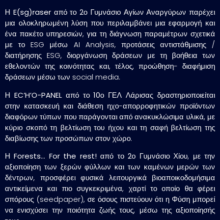
Η
E(sg)raser
από το
2ο Γυμνάσιο Αγίων Αναργύρων
παρέχει
μια ολοκληρωμένη λύση που περιλαμβάνει μια εφαρμογή και
ένα πακέτο υπηρεσιών, για τη διάγνωση παραμέτρων σχετικά
με το ESG μέσω AI Analysis, προτάσεις αντιστάθμισης /
διατήρησης ESG, διοργάνωση δράσεων με τη βοήθεια των
εθελοντών της κοινότητας και, τέλος, προώθηση- διαφήμιση
δράσεων μέσω των social media.
Η
EC’H’O-PANEL
από το
10ο ΓΕΛ Λάρισας
δραστηριοποιείται
στην κατασκευή και διάθεση ηχο-απορροφητικών προϊόντων
διαφόρων τύπων που παράγονται από ανακυκλώσιμα υλικά, με
κύριο σκοπό τη βελτίωση του ήχου και τη σαφή βελτίωση της
διαβίωσης των προσώπων στον χώρο.
Η
Forests… For the rest!
από το
2ο Γυμνάσιο Χίου
, με την
αξιοποίηση των ξερών φύλλων και των καμένων μερών των
δέντρων, προσφέρει φυσικά λειτουργικά βιοαποικοδομήσιμα
αντικείμενα και πιο συγκεκριμένα, χαρτί το οποίο θα φέρει
σπόρους (seedpaper), σε όσους πιστεύουν ότι η Φύση μπορεί
να ενισχύσει την ποιότητα ζωής τους, μέσω της αξιοποίησής