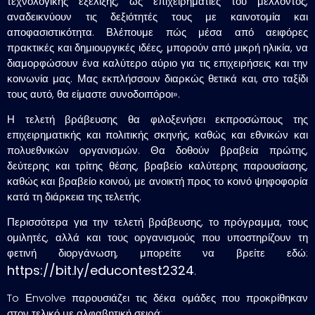
τεχνολογικής εξέλιξης, ως επιχειρηματίες του μέλλοντος,
αναδεικνύουν τις δεξιότητές τους με καινοτομία και
αποφασιστικότητα. Βλέπουμε πώς μέσα από αειφόρες
πρακτικές και δημιουργικές ιδέες, μπορούν από μικρή ηλικία, να
διαμορφώσουν ένα καλύτερο αύριο για τις επιχειρήσεις και την
κοινωνία μας. Μας εκπλήσσουν διαρκώς θετικά και, στο ταξίδι
τους αυτό, θα είμαστε συνοδοιπόροι».
Η τελετή βράβευσης θα φιλοξενήσει εκπροσώπους της
επιχειρηματικής και πολιτικής σκηνής, καθώς και εθνικών και
πολυεθνικών οργανισμών. Θα δοθούν βραβεία πρώτης,
δεύτερης και τρίτης θέσης, βραβείο καλύτερης παρουσίασης,
καθώς και βραβείο κοινού, με ανοικτή προς το κοινό ψηφοφορία
κατά τη διάρκεια της τελετής.
Περισσότερα για την τελετή βράβευσης, το πρόγραμμα, τους
ομιλητές, αλλά και τους οργανισμούς που υποστηρίζουν τη
φετινή διοργάνωση, μπορείτε να βρείτε εδώ:
https://bit.ly/educontest2324
.
To Εnvolve παρουσιάζει τις
δέκα ομάδες
που προκρίθηκαν
στον τελικό με αλφαβητική σειρά: