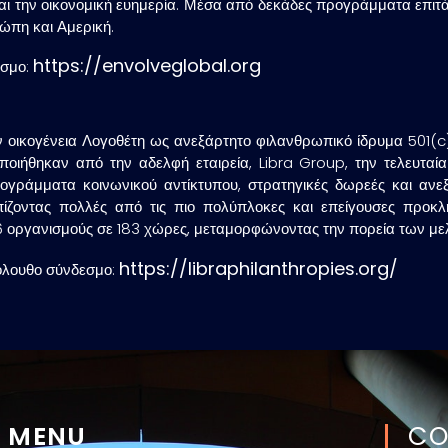
ι την οικονομική ευημερία. Μέσα από δεκάδες προγράμματα επιτά
ρώπη και Αμερική.
https://envolveglobal.org
εσμο:
ν οικογένεια Λογοθέτη ως ανεξάρτητο φιλανθρωπικό ίδρυμα 501(c)
ήθηκαν από την αδελφή εταιρεία, Libra Group, την τελευταία δ
γράμματα κοινωνικού αντίκτυπου, στρατηγικές δωρεές και ανε
ωπίζοντας πολλές από τις πιο πολύπλοκες και επείγουσες προκ
 οργανισμούς σε 183 χώρες, μεταμορφώνοντας την πορεία των με
https://libraphilanthropies.org/
κόλουθο σύνδεσμο:
MENU
CO