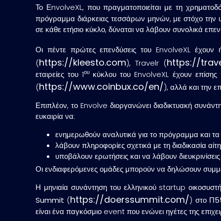
Το ΕnvolveXL, που πραγματοποιείται με τη χρηματοδό
πρόγραμμα διάρκειας τεσσάρων μηνών, με στόχο την υπο
σε κάθε ετήσιο κύκλο, δύναται να λάβουν συνολικά επεν
Οι πέντε πρώτες επενδύσεις του EnvolveXL έχουν ή
https://kleesto.com
https://trave
(
), Travelr (
ου
εταιρείες του 1
κύκλου του EnvolveXL έχουν επίσης
https://www.coinbux.co/en/
(
), αλλά και την 
Επιπλέον, το Envolve διοργανώνει
διαδικτυακή συνάν
ευκαιρία να:
ενημερωθούν αναλυτικά για το πρόγραμμα και τα 
λάβουν πληροφορίες σχετικά με τη διαδικασία αίτ
υποβάλουν ερωτήσεις και να λάβουν διευκρινίσεις
Οι ενδιαφερόμενες ομάδες μπορούν να δηλώσουν συμμ
Η μηνιαία συνάντηση του ελληνικού startup οικοσυστ
https://doerssummit.com/
Summit
(
) στο
Π55
είναι ένα παγκόσμιο event που ενώνει ηγέτες της επιχει