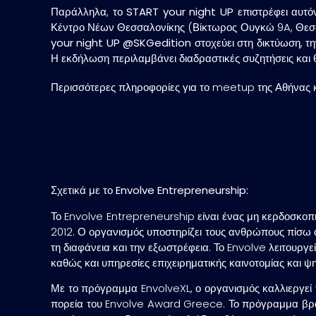
Παράλληλα, το
START your night UP
επιστρέφει αυτό
Κέντρο Νέων Θεσσαλονίκης
(Βίκτωρος Ουγκώ 9A, Θεσσαλ
your night UP @SKGedition
στοχεύει στη δικτύωση, τ
Η εκδήλωση περιλαμβάνει διαδραστικές συζητήσεις και θ
Περισσότερες πληροφορίες για το meetup της Αθήνας κ
Σχετικά με το
Envolve
Entrepreneurship
:
Το Envolve Entrepreneurship είναι ένας μη κερδοσκοπικ
2012. Ο οργανισμός υποστηρίζει τους ανθρώπους πίσω απ
τη διαφάνεια και την εξωστρέφεια. Το Envolve λειτουργ
καθώς και υπηρεσίες επιχειρηματικής καινοτομίας και ψ
Με το πρόγραμμα EnvolveXL, ο οργανισμός καλλιεργεί τ
πορεία του Envolve Award Greece. Το πρόγραμμα βράβε