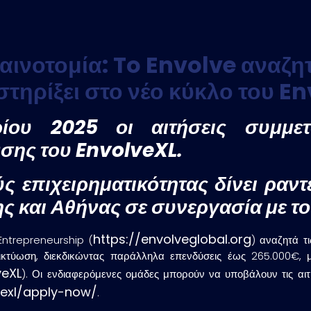
ινοτομία: To Envolve αναζητ
στηρίξει στο νέο κύκλο του E
ίου 2025 οι αιτήσεις συμμε
νσης του EnvolveXL.
ς επιχειρηματικότητας δίνει ραν
 και Αθήνας σε συνεργασία με τ
https://envolveglobal.org
ntrepreneurship (
) αναζητά τ
 δικτύωση, διεκδικώντας παράλληλα επενδύσεις έως 265.000€,
veXL
).
Οι ενδιαφερόμενες ομάδες μπορούν να υποβάλουν τις αιτ
vexl/apply-now/
.