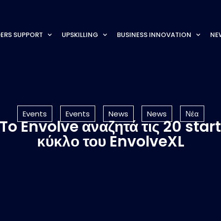
ERS SUPPORT
UPSKILLING
BUSINESS INNOVATION
NE
Events
Events
News
News
Νέα
To Envolve αναζητά τις 20 start
κύκλο του EnvolveXL