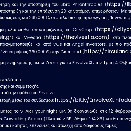
https://l
τηση και την υποστήριξη του Libra Philanthropies (
στήριξη και την επιτάχυνση 20 καινοτόμων επιχειρήσεων. Με την
δύσεις έως και 265.000€, στo πλαίσιo της προσέγγισης “Investing
https://cityc
δη υλοποιηθεί, υποστηρίζοντας τις CityCrop (
lr.gr
https://thevivestia.com)
) και Vivestia (
, στο πλα
 πραγματοποιηθεί και από VCs και Angel Investors, με πιο 
https://circuland.
επένδυση ύψους 750.000€ στην Circuland (
τηση ενημέρωσης
μέσω Zoom
για το EnvolveXL
, την
Τρίτη 4 Φεβρο
στάδιά του,
ησης και συμμετοχής,
 από την ομάδα του Envolve.
https://bit.ly/EnvolveXLinfod
ετοχή μέσω του συνδέσμου:
ήματος, το
START your night UP,
θα διοργανωθεί στις
12 Φεβρου
 Coworking Space
(Πλαταιών 55, Αθήνα, 104 35) και θα συνε
ρηματικότητας, επενδυτές και στελέχη από διάφορους τομείς.