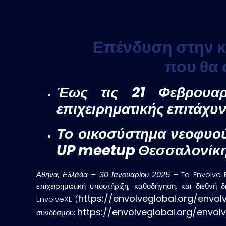
Επένδυση στην κα
που θα 
Έως τις 21 Φεβρουαρ
επιχειρηματικής επιτάχυ
Το οικοσύστημα νεοφυού
UP
meetup
Θεσσαλονίκης
Αθήνα, Ελλάδα – 30 Ιανουαρίου 2025
– To Envolve E
επιχειρηματική υποστήριξη, καθοδήγηση, και διεθνή
https://envolveglobal.org/envol
EnvolveXL (
https://envolveglobal.org/envol
συνδέσμου: