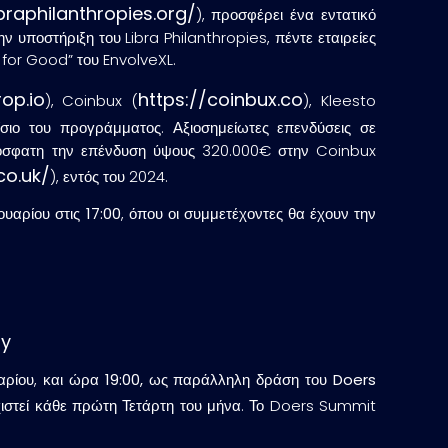
ibraphilanthropies.org/
), προσφέρει ένα εντατικό
 υποστήριξη του Libra Philanthropies, πέντε εταιρείες
 for Good” του EnvolveXL.
rop.io
https://coinbux.co
), Coinbux (
), Kleesto
ίσιο του προγράμματος. Αξιοσημείωτες επενδύσεις σε
πρόσφατη την επένδυση ύψους 320.000€ στην Coinbux
co.uk/
), εντός του 2024.
υαρίου στις 17:00
, όπου οι συμμετέχοντες θα έχουν την
ay
αρίου
,
και ώρα 19:00, ως παράλληλη δράση του
Doers
χιστεί κάθε πρώτη Τετάρτη του μήνα. Το Doers Summit