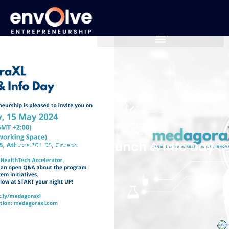
News
News
medagoraXL Launch & Info Day