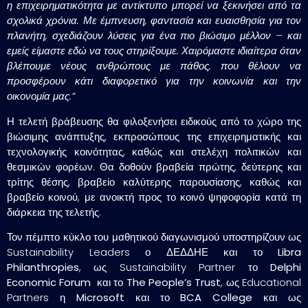
η επιχειρηματικότητα με αντίκτυπο μπορεί να ξεκινήσει από τα
σχολικά χρόνια. Με έμπνευση, φαντασία και ευαισθησία για τον
πλανήτη, σχεδιάζουν λύσεις για ένα πιο βιώσιμο μέλλον – και
εμείς είμαστε εδώ να τους στηρίξουμε. Χαιρόμαστε ιδιαίτερα όταν
βλέπουμε νέους ανθρώπους με πάθος, που θέλουν να
προσφέρουν κάτι διαφορετικό για την κοινωνία και την
οικονομία μας.”
Η τελετή βράβευσης θα φιλοξενήσει ειδικούς από το χώρο της
βιώσιμης ανάπτυξης, εκπροσώπους της επιχειρηματικής και
τεχνολογικής κοινότητας, καθώς και στελέχη πολιτικών και
θεσμικών φορέων. Θα δοθούν βραβεία πρώτης, δεύτερης και
τρίτης θέσης, βραβείο καλύτερης παρουσίασης, καθώς και
βραβείο κοινού, με ανοικτή προς το κοινό ψηφοφορία κατά τη
διάρκεια της τελετής.
Τον πέμπτο κύκλο του μαθητικού διαγωνισμού υποστηρίζουν ως
Sustainability Leaders ο
ΔΕΔΔΗΕ
και το
Libra
Philanthropies
, ως Sustainability Partner το
Delphi
Economic Forum
και το
The People’s Trust
, ως Educational
Partners η
Microsoft
και το
BCA College
και ως