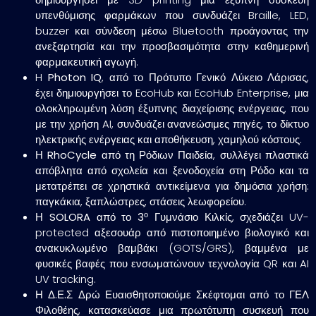
υπενθύμισης φαρμάκων που συνδυάζει Braille, LED,
buzzer και σύνδεση μέσω Bluetooth προάγοντας την
ανεξαρτησία και την προσβασιμότητα στην καθημερινή
φαρμακευτική αγωγή.
H
Photon IQ
, από το
Πρότυπο Γενικό Λύκειο Λάρισας
,
έχει δημιουργήσει το EcoHub και EcoHub Enterprise, μια
ολοκληρωμένη λύση έξυπνης διαχείρισης ενέργειας, που
με την χρήση AI, συνδυάζει ανανεώσιμες πηγές, το δίκτυο
ηλεκτρικής ενέργειας και αποθήκευση, χαμηλού κόστους.
Η
RhoCycle
από τη
Ρόδιων Παιδεία
, συλλέγει πλαστικά
απόβλητα από σχολεία και ξενοδοχεία στη Ρόδο και τα
μετατρέπει σε χρηστικά αντικείμενα για δημόσια χρήση:
παγκάκια, ξαπλώστρες, στάσεις λεωφορείου.
ο
Η
SOLORA
από το
3
Γυμνάσιο Κιλκίς
, σχεδιάζει UV-
protected αξεσουάρ από πιστοποιημένο βιολογικό και
ανακυκλωμένο βαμβάκι (GOTS/GRS), βαμμένα με
φυσικές βαφές που ενσωματώνουν τεχνολογία QR και AI
UV tracking.
Η
Δ.Ε.Σ Δρώ Ευαισθητοποιούμε Σκέφτομαι
από το
ΓΕΛ
Φιλοθέης
, κατασκεύασε μια πρωτότυπη συσκευή που