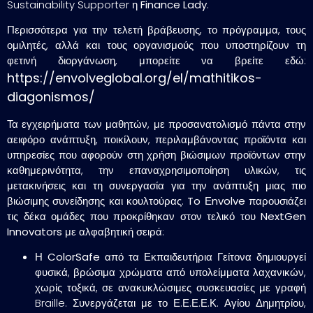
Sustainability Supporter η
Finance Lady
.
Περισσότερα για την τελετή βράβευσης, το πρόγραμμα, τους
ομιλητές, αλλά και τους οργανισμούς που υποστηρίζουν τη
φετινή διοργάνωση, μπορείτε να βρείτε εδώ:
https://envolveglobal.org/el/mathitikos-
diagonismos/
Τα εγχειρήματα των μαθητών, με προσανατολισμό πάντα στην
αειφόρο ανάπτυξη, ποικίλουν, περιλαμβάνοντας προϊόντα και
υπηρεσίες που αφορούν στη χρήση βιώσιμων προϊόντων στην
καθημερινότητα, την επαναχρησιμοποίηση υλικών, τις
μετακινήσεις και τη συνεργασία για την ανάπτυξη μιας πιο
βιώσιμης συνείδησης και κουλτούρας.
To Εnvolve παρουσιάζει
τις δέκα ομάδες που προκρίθηκαν στον τελικό του NextGen
Innovators με αλφαβητική σειρά
:
Η
ColorSafe
από τα
Εκπαιδευτήρια Γείτονα
δημιουργεί
φυσικά, βρώσιμα χρώματα από υπολείμματα λαχανικών,
χωρίς τοξικά, σε ανακυκλώσιμες συσκευασίες με γραφή
Braille. Συνεργάζεται με το Ε.Ε.Ε.Ε.Κ. Αγίου Δημητρίου,