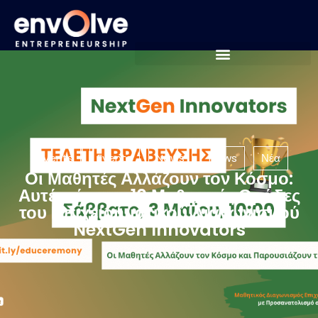
Events
Events
News
News
Νέα
Οι Μαθητές Αλλάζουν τον Κόσμο:
Αυτές είναι οι 10 Μαθητικές Ομάδες
του Επιχειρηματικού Διαγωνισμού
NextGen Innovators