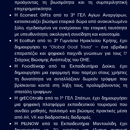
προάγοντας τη βιωσιμότητα και τη συμπεριληπτική
επιχειρηματικότητα.
ο
Η
Econest Gifts
από το
3
ΓΕΛ Αγίων Αναργύρων
,
κατασκευάζει βιώσιμα εταιρικά δώρα από ανακυκλωμένο
ξύλο, σχεδιασμένα να ενισχύσουν την εταιρική ταυτότητα
με υπευθυνότητα, οικολογική συνείδηση και καινοτομία.
ο
Η
EcoRun
από το
3
Γυμνάσιο Ηρακλείου Κρήτης
, έχει
δημιουργήσει το “Global Goal Trivia” — ένα υβριδικό
επιτραπέζιο και ψηφιακό παιχνίδι γνώσεων για τους 17
Στόχους Βιώσιμης Ανάπτυξης του ΟΗΕ.
Η
FoodSwap
από τα
Εκπαιδευτήρια Δούκα
, έχει
δημιουργήσει μια εφαρμογή που παρέχει στους χρήστες
τη δυνατότητα να ανταλλάξουν δωρεάν τρόφιμα που
βρίσκονται κοντά στη λήξη τους, προλαμβάνοντας τη
σπατάλη τροφίμων.
ο
Η
grECOtrails
από το
1
ΓΕΛ Σπάτων
, έχει δημιουργήσει
μια ψηφιακή πλατφόρμα εκπαιδευτικού τουρισμού που
συνδέει μαθητές, πολιτισμό και βιώσιμες πρακτικές μέσα
από AR, VR και διαδραστικές διαδρομές.
Η
PILLNOW
από τα
Εκπαιδευτήρια Μαντουλίδη
, έχει
δημιουργήσει με 3D printing μια έξυπνη συσκευή