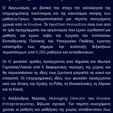
Ο διαγωνισμός, με βασικό του στόχο την καλλιέργεια της
επιχειρηματικής κουλτούρας και της καινοτόμου σκέψης των
μαθητών/τριων, πραγματοποιείται για πέμπτη συνεχόμενη
χρονιά από το Envolve. Το NextGen Innovators είναι ένα από
τα τρία προγράμματα του οργανισμού που έχουν σχεδιαστεί για
μαθητές και έχουν λάβει την έγκριση του Ινστιτούτου
Εκπαιδευτικής Πολιτικής του Υπουργείου Παιδείας, έχοντας
υποστηρίξει έως σήμερα την ανάπτυξη δεξιοτήτων
περισσότερων από 5.200 μαθητών και εκπαιδευτικών.
Οι 10 φιναλίστ ομάδες προέρχονται από δημόσια και ιδιωτικά
Γυμνάσια/Λύκεια από 6 διαφορετικές περιοχές της χώρας και
θα παρουσιάσουν τις ιδέες τους ζωντανά μπροστά σε κοινό και
επιτροπή.
Οι επιχειρηματικές ιδέες των φιναλίστ προέρχονται
από την Αττική, την Κρήτη, τη Ρόδο, τη Θεσσαλονίκη, τη Λάρισα
και το Κιλκίς.
O Αλέξανδρος Νούσιας, Managing Director του Envolve
Entrepreneurship, δήλωσε σχετικά:
“Για πέμπτη συνεχόμενη
χρονιά, οι μαθητές και μαθήτριες της χώρας αποδεικνύουν πως