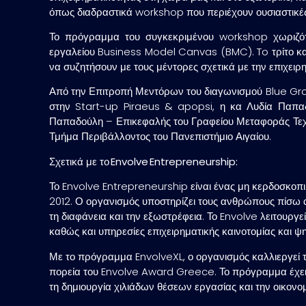
όπως διαδραστικά workshop που περιέχουν ουσιαστικές
Το πρόγραμμα του συγκεκριμένου workshop χωριζ
εργαλείου
Business Model Canvas (BMC)
. To τρίτο 
να συζητήσουν με τους μέντορες σχετικά με την επιχει
Από την
Επιτροπή Μεντόρων
του διαγωνισμού Blue Gro
στην Start-up Piraeus & apopsi, η κα
Λυδία Παπα
Παπαδούλη
– Επικεφαλής του Γραφείου Μεταφοράς Τεχν
Τμήμα Περιβάλλοντος του Πανεπιστήμιο Αιγαίου.
Σχετικά με το
Envolve
Entrepreneurship
:
Το
Envolve
Entrepreneurship
είναι ένας μη κερδοσκοπι
2012. Ο οργανισμός υποστηρίζει τους ανθρώπους πίσω από
τη διαφάνεια και την εξωστρέφεια. Το
Envolve
λειτουργε
καθώς και υπηρεσίες επιχειρηματικής καινοτομίας και ψ
Με το πρόγραμμα
EnvolveXL
, ο οργανισμός καλλιεργεί 
πορεία του
Envolve
Award
Greece
. Το πρόγραμμα έχε
τη δημιουργία χιλιάδων θέσεων εργασίας και την οικονομ