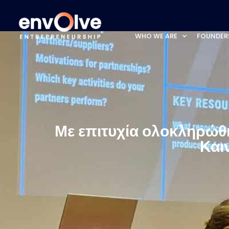
WHO WE ARE
FOUNDER
Με επιτυχία ολοκληρώθη
Και