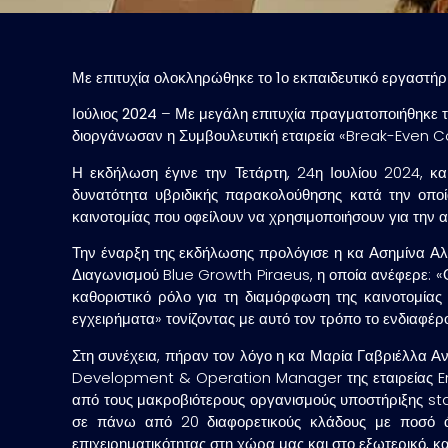
Με επιτυχία ολοκληρώθηκε το 1ο εκπαιδευτικό εργαστή
Ιούλιος 2024
–
Με μεγάλη επιτυχία
πραγματοποιήθηκε
τ
διοργάνωσαν η Συμβουλευτική εταιρεία «Break-Even Co
Η εκδήλωση έγινε την Τετάρτη,
24η Ιουλίου 2024
, κ
δυνατότητα υβριδικής παρακολούθησης κατά την οπο
καινοτομίας που οφείλουν να χρησιμοποιήσουν για την 
Την έναρξη της εκδήλωσης προλόγισε η κα
Ασημίνα Αλ
Διαγωνισμού Blue Growth Piraeus, η οποία ανέφερε: «Ο 
καθοριστικό ρόλο για τη διαμόρφωση της καινοτομίας 
εγχειρήματα» τονίζοντας με αυτό τον τρόπο το ενδιαφέρο
Στη συνέχεια, πήραν τον λόγο η κα
Μαρία Γαβριέλλα Α
Development & Operation Manager της εταιρείας En
από τους μακροβιότερους οργανισμούς υποστήριξης star
σε πάνω από 20 διαφορετικούς κλάδους με ποσό ά
επιχειρηματικότητας στη χώρα μας και στο εξωτερικό, κ