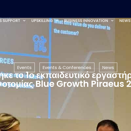
S SUPPORT
UPSKILLING
BUSINESS INNOVATION
NEWS
Events
Events & Conferences
News
κε το 1ο εκπαιδευτικό εργαστή
νοτομίας Blue Growth Piraeus 