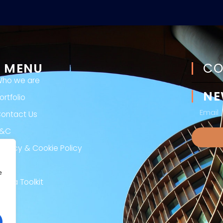
MENU
CO
ho we are
NE
ortfolio
ontact Us
T&C
rivacy & Cookie Policy
egal
e
edia Toolkit