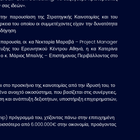
 σας ιδεών».
 την παρουσίαση της
Στρατηγικής Καινοτομίας
και του
ρκεια του οποίου οι συμμετέχοντες είχαν την δυνατότητα
οδήγηση.
παρουσία, οι: κα
Νεκταρία Μαραβά
– Project Manager
υξης του Ερευνητικού Κέντρου Αθηνά, η κα
Κατερίνα
 ο κ.
Μάριος Μπαλής
– Επιστήμονας Περιβάλλοντος στο
 στο προσκήνιο της καινοτομίας από την ίδρυσή του, το
να ανοιχτό οικοσύστημα, που βασίζεται στις συνέργειες,
η και ανάπτυξη δεξιοτήτων, υποστήριξη επιχειρηματιών,
hip
) πρόγραμμά του, χτίζοντας πάνω στην επιτυχημένη
ερισσότερο από 6.000.000€ στην οικονομία, προάγοντας