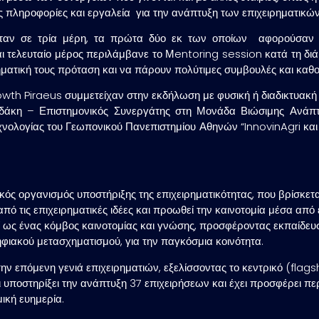
 πληροφορίες και εργαλεία για την ανάπτυξη των επιχειρηματικών
όταν σε τρία μέρη, τα πρώτα δύο εκ των οποίων αφορούσαν
και τελευταίο μέρος περιλάμβανε το Μentoring session κατά τη διά
ρηματική τους πρόταση και να πάρουν πολύτιμες συμβουλές και καθ
wth Piraeus συμμετείχαν στην εκδήλωση με φυσική ή διαδικτυακή 
δάκη
– Επιστημονικός Συνεργάτης στη Μονάδα Βιώσιμης Ανάπτ
ολογίας του Γεωπονικού Πανεπιστημίου Αθηνών “InnovinAgri και
κός οργανισμός υποστήριξης της επιχειρηματικότητας, που βρίσκεται
 τις επιχειρηματικές ιδέες και προωθεί την καινοτομία μέσα από έ
ί ως ένας κόμβος καινοτομίας και γνώσης, προσφέροντας εκπαίδευσ
ηφιακού μετασχηματισμού, για την παγκόσμια κοινότητα.
την επόμενη γενιά επιχειρηματιών, εξελίσσοντας το κεντρικό (
flags
ι υποστηρίξει την ανάπτυξη 37 επιχειρήσεων και έχει προσφέρει π
ική ευημερία.