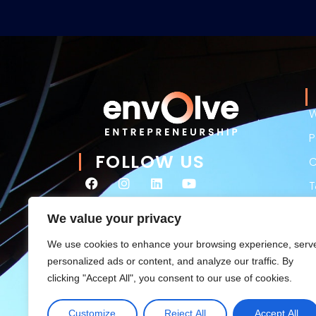
W
P
FOLLOW US
C
P
We value your privacy
L
We use cookies to enhance your browsing experience, serv
M
personalized ads or content, and analyze our traffic. By
clicking "Accept All", you consent to our use of cookies.
Customize
Reject All
Accept All