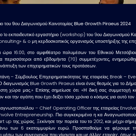
ριο του 9ου Διαγωνισμού Καινοτομίας Blue Growth Piraeus 2024
ο 1ο εκπαιδευτικό εργαστήριο (workshop)
του 9ου Διαγωνισμού Κ
nsulting» & o μη κερδοσκοπικός οργανισμός υποστήριξης της επι
αι ώρα 16:00, στο αμφιθέατρο πολυμέσων του Εθνικού Μετσόβιου
ία
περισσότεροι από εβδομήντα (70) συμμετέχοντες
, ενημερώθη
ανάπτυξη των επιχειρηματικών τους προτάσεων.
τάνη
– Σύμβουλος Επιχειρηματικότητας της εταιρείας Break – Ev
διαγωνισμός Blue Growth Piraeus είναι ένας θεσμός για το Δήμο τ
στη χώρα μας.» Επίσης σημείωσε ότι: «Η δική σας συμμετοχή κα
ν και την αγάπη που έχει δείξει τόσα χρόνια ο κόσμος για αυτό τον
ναγνωστοπούλου
– Chief Operating Officer της εταιρείας Envolv
volve Entrepreneurship. Πιο συγκεκριμένα η κα Αναγνωστοπού
t up της χώρας. Ξεκίνησε την πορεία του το 2012, και μέχρι σήμερ
νω των 6 εκατομμυρίων ευρώ. Προσπαθούμε να φέρουμε την
αι μέσω των συνεργειών που γίνονται και με άλλες εταιρίες, όπως 