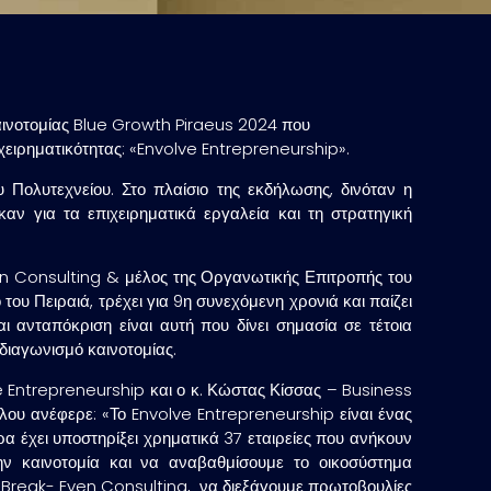
αινοτομίας Blue Growth Piraeus 2024 που
χειρηματικότητας: «Envolve Entrepreneurship».
 Πολυτεχνείου. Στο πλαίσιο της εκδήλωσης, δινόταν η
καν για τα επιχειρηματικά εργαλεία και τη στρατηγική
en Consulting & μέλος της Οργανωτικής Επιτροπής του
ου Πειραιά, τρέχει για 9η συνεχόμενη χρονιά και παίζει
ι ανταπόκριση είναι αυτή που δίνει σημασία σε τέτοια
 διαγωνισμό καινοτομίας.
e Entrepreneurship και ο κ.
Κώστας Κίσσας
– Business
λου ανέφερε: «Το
Envolve Entrepreneurship
είναι ένας
α έχει υποστηρίξει χρηματικά 37 εταιρείες που ανήκουν
 καινοτομία και να αναβαθμίσουμε το οικοσύστημα
η
Break- Even Consulting
, να διεξάγουμε πρωτοβουλίες