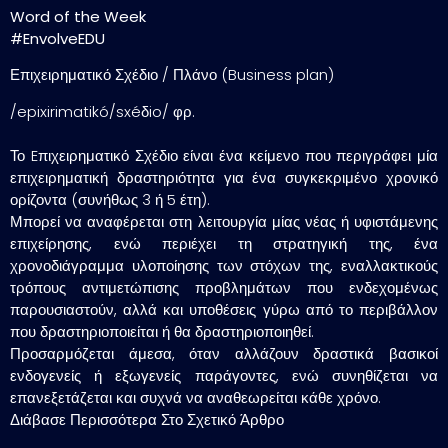
Word of the Week
#EnvolveEDU
Επιχειρηματικό Σχέδιο / Πλάνο (Business plan)
/epixirimatikó/sxéδio/ φρ.
Το Eπιχειρηματικό Σχέδιο είναι ένα κείμενο που περιγράφει μία
επιχειρηματική δραστηριότητα για ένα συγκεκριμένο χρονικό
ορίζοντα (συνήθως 3 ή 5 έτη).
Μπορεί να αναφέρεται στη λειτουργία μίας νέας ή υφιστάμενης
επιχείρησης, ενώ περιέχει τη στρατηγική της, ένα
χρονοδιάγραμμα υλοποίησης των στόχων της, εναλλακτικούς
τρόπους αντιμετώπισης προβλημάτων που ενδεχομένως
παρουσιαστούν, αλλά και υποθέσεις γύρω από το περιβάλλον
που δραστηριοποιείται ή θα δραστηριοποιηθεί.
Προσαρμόζεται άμεσα, όταν αλλάζουν δραστικά βασικοί
ενδογενείς ή εξωγενείς παράγοντες, ενώ συνηθίζεται να
επανεξετάζεται και συχνά να αναθεωρείται κάθε χρόνο.
Διάβασε Περισσότερα Στο Σχετικό Άρθρο