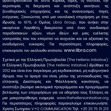
δραστηριοποιείται σε πέντε κύριους τομείς: τη ναυτιλία, την
αεροπορία, τη διαχείριση και ανάπτυξη ακινήτων, τις
ξενοδοχειακές επιχειρήσεις και τις ανανεώσιμες πηγές
ενέργειας. Ξεκινώντας από μια ναυτιλιακή επιχείρηση με έτος
ίδρυσης το 1976, ο Όμιλος Libra Group, που ανήκει στην
οικογένεια Λογοθέτη, διακρίνεται από έναν συνδυασμό
παραδοσιακών αξιών, νέων ιδεών και μιας ευέλικτης
νοοτροπίας που του επιτρέπει να ανιχνεύει και να αξιοποιεί τις
αναδυόμενες ευκαιρίες. Για περισσότερες πληροφορίες,
www.libra.com
επισκεφτείτε τον ακόλουθο ιστότοπο:
Σχετικά με την Ελληνική Πρωτοβουλία (The Hellenic Initiative):
Η Ελληνική Πρωτοβουλία (The Hellenic Initiative) ιδρύθηκε το
2012 και είναι ένα παγκόσμιο, μη κερδοσκοπικό, μη κυβερνητικό
ίδρυμα, που το όραμά του είναι, μέσω της γενναιοδωρίας της
ελληνικής Διασποράς και Φιλελληνικής κοινότητας, vα
αναπτύξει βιώσιμα οικονομικά προγράμματα και προγράμματα
βελτίωσης των επιχειρήσεων για να οδηγήσει τους Έλληνες σε
μια μακροπρόθεσμη ευημερία. www.thehellenicinitiative.org
Για περισσότερες πληροφορίες παρακαλούμε επικοινωνήστε:
Χρίστη Σωτηρίου V+O COMMUNICATION Τηλ: +30 211 75 01 213