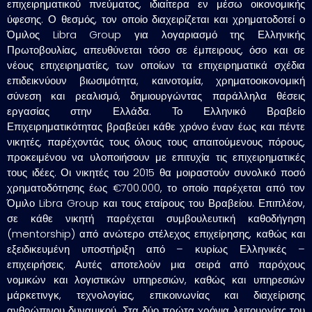
επιχειρηματικού πνεύματος, ιδιαίτερα εν μέσω οικονομικής
ύφεσης. Ο θεσμός, τον οποίο διαχειρίζεται και χρηματοδοτεί ο
Όμιλος Libra Group για λογαριασμό της Ελληνικής
Πρωτοβουλίας, απευθύνεται τόσο σε έμπειρους, όσο και σε
νέους επιχειρηματίες, των οποίων τα επιχειρηματικά σχέδια
επιδεικνύουν βιωσιμότητα, καινοτομία, χρηματοοικονομική
σύνεση και ρεαλισμό, δημιουργώντας παράλληλα θέσεις
εργασίας στην Ελλάδα. Το Ελληνικό Βραβείο
Επιχειρηματικότητας βραβεύει κάθε χρόνο έναν έως και πέντε
νικητές, παρέχοντάς τους όλους τους απαιτούμενους πόρους,
προκειμένου να υλοποιήσουν με επιτυχία τις επιχειρηματικές
τους ιδέες. Οι νικητές του 2015 θα μοιραστούν συνολικό ποσό
χρηματοδότησης έως €700.000, το οποίο παρέχεται από τον
Όμιλο Libra Group και τους εταίρους του Βραβείου. Επιπλέον,
σε κάθε νικητή παρέχεται συμβουλευτική καθοδήγηση
(mentorship) από ανώτερο στέλεχος επιχείρησης, καθώς και
εξειδικευμένη υποστήριξη από – κυρίως Ελληνικές –
επιχειρήσεις. Αυτές αποτελούν μια σειρά από παρόχους
νομικών και λογιστικών υπηρεσιών, καθώς και υπηρεσιών
μάρκετινγκ, τεχνολογίας, επικοινωνίας και διαχείρισης
ανθρώπινου δυναμικού. Στα δύο πρώτα χρόνια λειτουργίας του