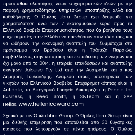
προσπάθεια υλοποίησης νέων επιχειρηματικών ιδεών με την
παροχή χρηματοδότησης, υπηρεσιών υποστήριξης αλλά και
καθοδήγησης. Ο Όμιλος Libra Group έχει δεσμευθεί για
χρηματοδότηση άνω των 7 εκατομμυρίων ευρώ προς το
Ελληνικό Βραβείο Επιχειρηματικότητας, που θα βοηθήσει τους
επιχειρηματίες στην Ελλάδα να επενδύσουν στον τόπο τους και
να ωθήσουν την οικονομική ανάπτυξή του. Συμμέτοχοι στο
πρόγραμμα του Βραβείου είναι η Τράπεζα Πειραιώς,
συμβάλλοντας στην κατάρτιση και εκπαίδευση των νικητών και
όχι μόνο από το 2014, η εταιρεία επενδύσεων και ανάπτυξης
ακινήτων Jalouise Pty Ltd από την Αυστραλία και ο κος
Δημήτρης Γουλανδρής. Ανάμεσα στους υποστηρικτές των
νικητών του Ελληνικού Βραβείου Επιχειρηματικότητας είναι η
Antidote, το Δικηγορικό Γραφείο Λυκουρέζου, η People for
Business, η Reed Smith, η S&Team και η SAP
www.hellenicaward.com
Hellas.
Σχετικά με τον Όμιλο Libra Group: O Όμιλος Libra Group είναι
μια διεθνής επιχείρηση που αποτελείται από 30 θυγατρικές
εταιρείες που λειτουργούν σε πέντε ηπείρους. Ο Όμιλος