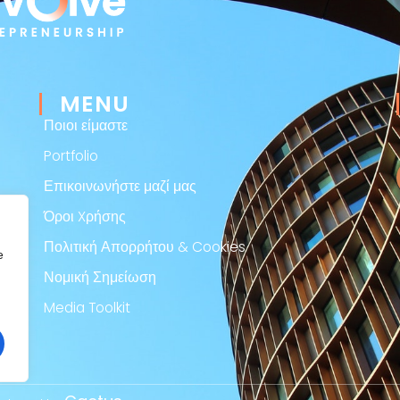
MENU
Ποιοι είμαστε
Portfolio
Επικοινωνήστε μαζί μας
Όροι Xρήσης
Πολιτική Απορρήτου & Cookies
e
Νομική Σημείωση
Media Toolkit