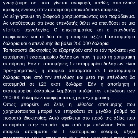
γνωρίζουμε σε ποια γίνεται αναφορά, καθώς αποτελούν
κρίσιμες έννοιες στην αποτίμηση οποιασδήποτε εταιρείας.
Ας εξηγήσουμε τη διαφορά χρησιμοποιώντας ένα παράδειγμα.
Ας υποθέσουμε ότι ένας επενδυτής θέλει να επενδύσει σε μια
startup τεχνολογίας. Ο επιχειρηματίας και ο επενδυτής
συμφωνούν και οι δύο ότι η εταιρεία αξίζει 1 εκατομμύριο
δολάρια και ο επενδυτής θα βάλει 250.000 δολάρια.
Τα ποσοστά ιδιοκτησίας θα εξαρτηθούν από το εάν πρόκειται για
αποτίμηση 1 εκατομμυρίου δολαρίων πριν ή μετά τη χρηματική
αποτίμηση. Εάν οι αποτιμήσεις 1 εκατομμυρίου δολαρίων είναι
προ-χρηματικές, η εταιρεία αποτιμάται σε 1 εκατομμύριο
δολάρια πριν από την επένδυση και μετά την επένδυση θα
αποτιμηθεί σε 1,25 εκατ. δολάρια. Εάν η αποτίμηση 1
εκατομμυρίου δολαρίων λαμβάνει υπόψη την επένδυση των
250.000 δολαρίων, αναφέρεται ως μετα-χρηματική.
Όπως μπορείτε να δείτε, η μέθοδος αποτίμησης που
χρησιμοποιείται μπορεί να επηρεάσει σε μεγάλο βαθμό τα
ποσοστά ιδιοκτησίας. Αυτό οφείλεται στο ποσό της αξίας που
αποτιμάται στην εταιρεία πριν από την επένδυση. Εάν μια
εταιρεία αποτιμάται σε 1 εκατομμύριο δολάρια, αξίζει