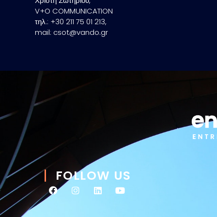
Χρίστη Σωτηρίου,
V+O COMMUNICATION
τηλ.: +30 211 75 01 213,
mail: csot@vando.gr
FOLLOW US