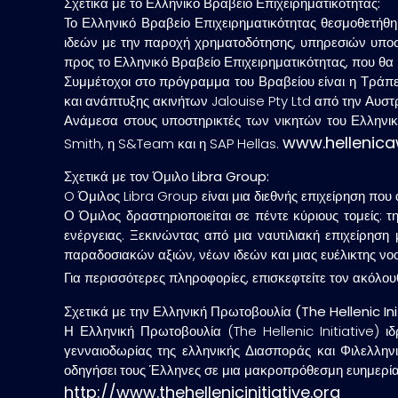
Σχετικά με το Ελληνικό Βραβείο Επιχειρηματικότητας:
Το Ελληνικό Βραβείο Επιχειρηματικότητας θεσμοθετήθ
ιδεών με την παροχή χρηματοδότησης, υπηρεσιών υποσ
προς το Ελληνικό Βραβείο Επιχειρηματικότητας, που θα
Συμμέτοχοι στο πρόγραμμα του Βραβείου είναι η Τράπεζ
και ανάπτυξης ακινήτων Jalouise Pty Ltd από την Αυστ
Ανάμεσα στους υποστηρικτές των νικητών του Ελληνικο
www.hellenic
Smith, η S&Team και η SAP Hellas.
Σχετικά με τον Όμιλο Libra Group:
O Όμιλος Libra Group είναι μια διεθνής επιχείρηση που 
Ο Όμιλος δραστηριοποιείται σε πέντε κύριους τομείς: τη
ενέργειας. Ξεκινώντας από μια ναυτιλιακή επιχείρηση 
παραδοσιακών αξιών, νέων ιδεών και μιας ευέλικτης νοοτ
Για περισσότερες πληροφορίες, επισκεφτείτε τον ακόλου
Σχετικά με την Ελληνική Πρωτοβουλία (The Hellenic Ini
Η Ελληνική Πρωτοβουλία (The Hellenic Initiative) ιδ
γενναιοδωρίας της ελληνικής Διασποράς και Φιλελλην
οδηγήσει τους Έλληνες σε μια μακροπρόθεσμη ευημερία
http://www.thehellenicinitiative.org