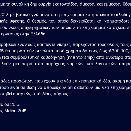
 με τη συνολική δημιουργία εκατοντάδων άμεσων και έμμεσων θέσ
2012 με βασικό γνώμονα ότι η επιχειρηματικότητα είναι το κλειδί 
μικής ύφεσης. Ο θεσμός, τον οποίο διαχειρίζεται και χρηματοδοτ
 σε νέους επιχειρηματίες, των οποίων τα επιχειρηματικά σχέδια επ
 εργασίας στην Ελλάδα.
βραβεύει έναν έως και πέντε νικητές, παρέχοντάς τους όλους του
ου 2015 θα μοιραστούν συνολικό ποσό χρηματοδότησης έως €700.000,
έχεται συμβουλευτική καθοδήγηση (mentorship) από ανώτερο στέλ
ελούν μια σειρά από παρόχους νομικών, και λογιστικών υπηρε
δες προσώπων που έχουν μία νέα επιχειρηματική ιδέα, ακόμη και
ωστόσο είναι σε θέση να αποδείξουν ότι διαθέτουν μια νέα επιχειρη
οτηθεί επαρκώς από ιδίους πόρους.
αΐου 2015.
ος Μαΐου 2015.