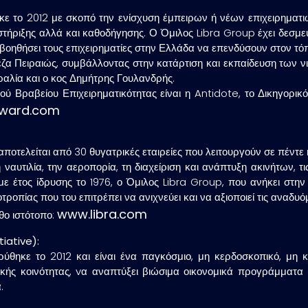
ηκε το 2012 με σκοπό την ενίσχυση έμπειρων ή νέων επιχειρηματ
τήριξης αλλά και καθοδήγησης. Ο Όμιλος Libra Group έχει δεσμ
 βοηθήσει τους επιχειρηματίες στην Ελλάδα να επενδύσουν στον τόπ
α Πειραιώς, συμβάλλοντας στην κατάρτιση και εκπαίδευση των νι
ραλία και ο κος Δημήτρης Γουλανδρής.
ύ Βραβείου Επιχειρηματικότητας είναι η Antidote, το Δικηγορι
award.com
αποτελείται από 30 θυγατρικές εταιρείες που λειτουργούν σε πέντε 
 ναυτιλία, την αεροπορία, τη διαχείριση και ανάπτυξη ακινήτων, τ
με έτος ίδρυσης το 1976, ο Όμιλος Libra Group, που ανήκει στη
ροπίας που του επιτρέπει να ανιχνεύει και να αξιοποιεί τις αναδυόμ
www.libra.com
θο ιστότοπο:
tiative):
ρύθηκε το 2012 και είναι ένα παγκόσμιο, μη κερδοσκοπικό, μη 
ικής κοινότητας, vα αναπτύξει βιώσιμα οικονομικά προγράμματ
.