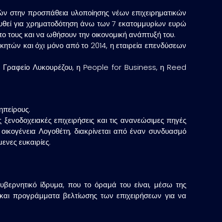
ιών στην προσπάθεια υλοποίησης νέων επιχειρηματικών
ευθεί για χρηματοδότηση άνω των 7 εκατομμυρίων ευρώ
ο τους και να ωθήσουν την οικονομική ανάπτυξή του.
κητών και όχι μόνο από το 2014, η εταιρεία επενδύσεων
κό Γραφείο Λυκουρέζου, η People for Business, η Reed
ηπείρους.
ις ξενοδοχειακές επιχειρήσεις και τις ανανεώσιμες πηγές
ν οικογένεια Λογοθέτη, διακρίνεται από έναν συνδυασμό
ενες ευκαιρίες.
κυβερνητικό ίδρυμα, που το όραμά του είναι, μέσω της
α και προγράμματα βελτίωσης των επιχειρήσεων για να