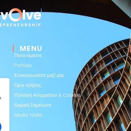
MENU
Ποιοι είμαστε
Portfolio
Επικοινωνήστε μαζί μας
Όροι Xρήσης
Πολιτική Απορρήτου & Cookies
e
Νομική Σημείωση
Media Toolkit