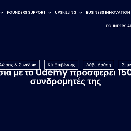
FOUNDERS SUPPORT
UPSKILLING
BUSINESS INNOVATION
FOUNDERS A
λώσεις & Συνέδρια
Κίτ Επιβίωσης
Λάβε Δράση
Σεμι
ία με το Udemy προσφέρει 15
συνδρομητές της