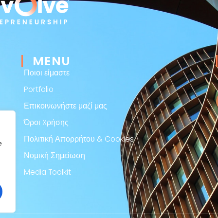
MENU
Ποιοι είμαστε
Portfolio
Επικοινωνήστε μαζί μας
Όροι Xρήσης
Πολιτική Απορρήτου & Cookies
e
Νομική Σημείωση
Media Toolkit