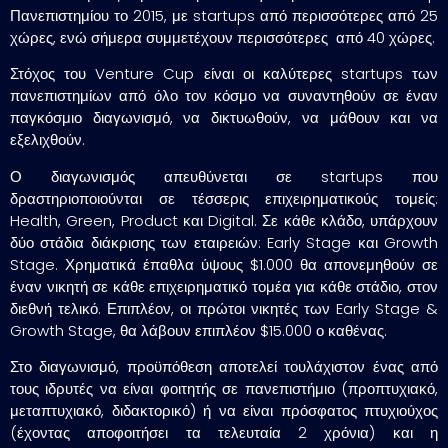
Πανεπιστημίου το 2015, με startups από περισσότερες από 25
χώρες, ενώ σήμερα συμμετέχουν περισσότερες από 40 χώρες.
Στόχος του Venture Cup είναι οι καλύτερες startups των
πανεπιστημίων από όλο τον κόσμο να συναντηθούν σε έναν
παγκόσμιο διαγωνισμό, να δικτυωθούν, να μάθουν και να
εξελιχθούν.
Ο διαγωνισμός απευθύνεται σε startups που
δραστηριοποιούνται σε τέσσερις επιχειρηματικούς τομείς:
Health, Green, Product και Digital. Σε κάθε κλάδο, υπάρχουν
δύο στάδια διάκρισης των εταιρειών: Early Stage και Growth
Stage. Χρηματικά έπαθλα ύψους $1.000 θα απονεμηθούν σε
έναν νικητή σε κάθε επιχειρηματικό τομέα για κάθε στάδιο, στον
διεθνή τελικό. Επιπλέον, οι πρώτοι νικητές των Early Stage &
Growth Stage, θα λάβουν επιπλέον $15.000 ο καθένας.
Στο διαγωνισμό, προϋπόθεση αποτελεί τουλάχιστον ένας από
τους ιδρυτές να είναι φοιτητής σε πανεπιστήμιο (προπτυχιακό,
μεταπτυχιακό, διδακτορικό) ή να είναι πρόσφατος πτυχιούχος
(έχοντας αποφοιτήσει τα τελευταία 2 χρόνια) και η