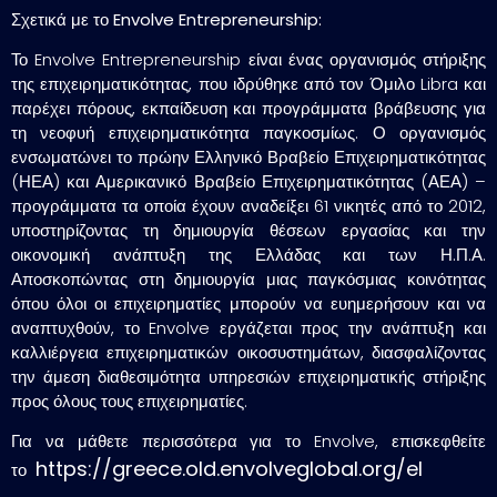
Σχετικά με το Envolve
Entrepreneurship:
Το Envolve Entrepreneurship είναι ένας οργανισμός στήριξης
της επιχειρηματικότητας, που ιδρύθηκε από τον Όμιλο Libra και
παρέχει πόρους, εκπαίδευση και προγράμματα βράβευσης για
τη νεοφυή επιχειρηματικότητα παγκοσμίως. Ο οργανισμός
ενσωματώνει το πρώην Ελληνικό Βραβείο Επιχειρηματικότητας
(ΗΕΑ) και Αμερικανικό Βραβείο Επιχειρηματικότητας (ΑΕΑ) –
προγράμματα τα οποία έχουν αναδείξει 61 νικητές από το 2012,
υποστηρίζοντας τη δημιουργία θέσεων εργασίας και την
οικονομική ανάπτυξη της Ελλάδας και των Η.Π.Α.
Αποσκοπώντας στη δημιουργία μιας παγκόσμιας κοινότητας
όπου όλοι οι επιχειρηματίες μπορούν να ευημερήσουν και να
αναπτυχθούν, το Envolve εργάζεται προς την ανάπτυξη και
καλλιέργεια επιχειρηματικών οικοσυστημάτων, διασφαλίζοντας
την άμεση διαθεσιμότητα υπηρεσιών επιχειρηματικής στήριξης
προς όλους τους επιχειρηματίες.
Για να μάθετε περισσότερα για το Envolve, επισκεφθείτε
https://greece.old.envolveglobal.org/el
το