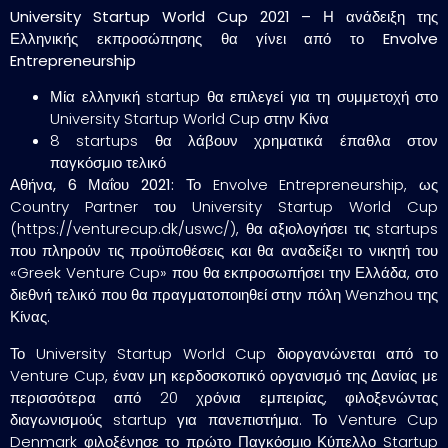
University
Startup
World
Cup
2021 – Η ανάδειξη της
Ελληνικής εκπροσώπησης θα γίνει από το
Envolve
Entrepreneurship
Μία ελληνική startup θα επιλεγεί για τη συμμετοχή στο
University Startup World Cup στην Κίνα
8 startups θα λάβουν χρηματικά έπαθλα στον
παγκόσμιο τελικό
Αθήνα, 6 Μαΐου 2021:
Το Envolve Entrepreneurship, ως
Country Partner του University Startup World Cup
(https://venturecup.dk/uswc/), θα αξιολογήσει τις startups
που πληρούν τις προϋποθέσεις και θα αναδείξει το νικητή του
«Greek Venture Cup» που θα εκπροσωπήσει την Ελλάδα, στο
διεθνή τελικό που θα πραγματοποιηθεί στην πόλη Wenzhou της
Κίνας.
Το University Startup World Cup διοργανώνεται από το
Venture Cup, έναν μη κερδοσκοπικό οργανισμό της Δανίας με
περισσότερα από 20 χρόνια εμπειρίας, φιλοξενώντας
διαγωνισμούς startup για πανεπιστήμια. Το Venture Cup
Denmark φιλοξένησε το πρώτο Παγκόσμιο Κύπελλο Startup