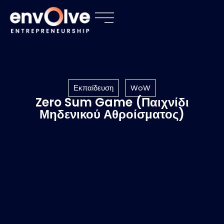
Εκπαίδευση
WoW
Zero Sum Game (Παιχνίδι
Μηδενικού Αθροίσματος)