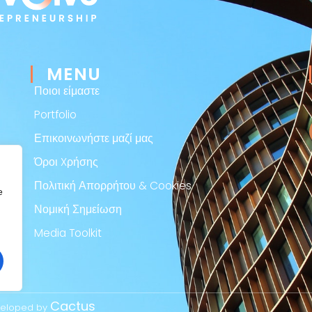
MENU
Ποιοι είμαστε
Portfolio
Επικοινωνήστε μαζί μας
Όροι Xρήσης
Πολιτική Απορρήτου & Cookies
e
Νομική Σημείωση
Media Toolkit
Cactus
eveloped by