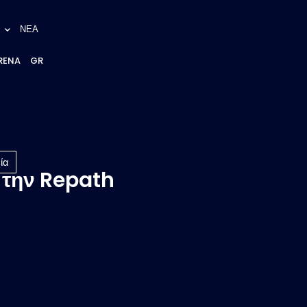
ΝΕΑ
RENA
GR
ία
 την Repath