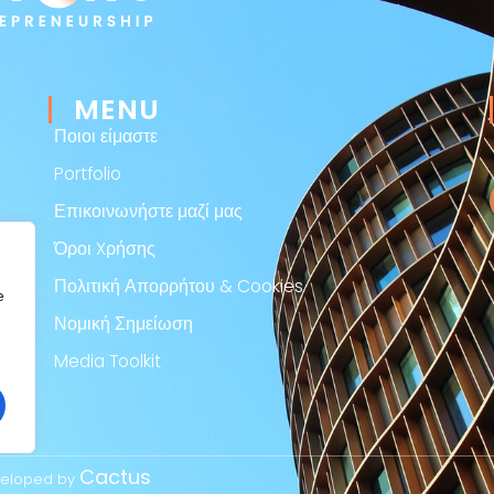
MENU
Ποιοι είμαστε
Portfolio
Επικοινωνήστε μαζί μας
Όροι Xρήσης
Πολιτική Απορρήτου & Cookies
e
Νομική Σημείωση
Media Toolkit
Cactus
eveloped by