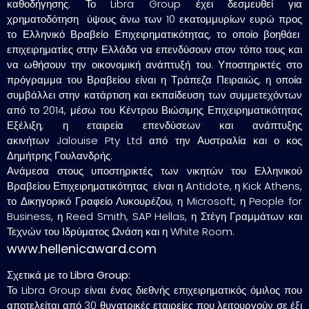
καθοδήγησης. Το Libra Group έχει δεσμευθεί για
χρηματοδότηση ύψους άνω των 10 εκατομμυρίων ευρώ προς
το Ελληνικό Βραβείο Επιχειρηματικότητας, το οποίο βοηθάει
επιχειρηματίες στην Ελλάδα να επενδύσουν στον τόπο τους και
να ωθήσουν την οικονομική ανάπτυξή του. Υποστηρικτές στο
πρόγραμμα του Βραβείου είναι η Τράπεζα Πειραιώς, η οποία
συμβάλλει στην κατάρτιση και εκπαίδευση των συμμετεχόντων
από το 2014, μέσω του Κέντρου Βιώσιμης Επιχειρηματικότητας
Εξέλιξη, η εταιρεία επενδύσεων και ανάπτυξης
ακινήτων Jalouise Pty Ltd από την Αυστραλία και ο κος
Δημήτρης Γουλανδρής.
Ανάμεσα στους υποστηρικτές των νικητών του Ελληνικού
Βραβείου Επιχειρηματικότητας είναι η Antidote, η Kick Athens,
το Δικηγορικό Γραφείο Λυκουρέζου, η Microsoft, η People for
Business, η Reed Smith, SAP Hellas, η Στέγη Γραμμάτων και
Τεχνών του Ιδρύματος Ωνάση και η White Room.
www.hellenicaward.com
Σχετικά με το Libra Group:
Το Libra Group είναι ένας διεθνής επιχειρηματικός όμιλος που
αποτελείται από 30 θυγατρικές εταιρείες που λειτουργούν σε έξι