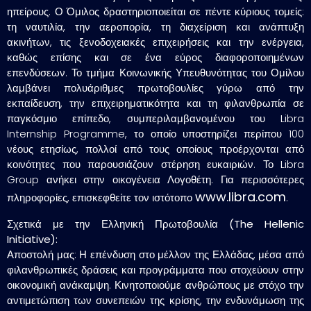
ηπείρους. Ο Όμιλος δραστηριοποιείται σε πέντε κύριους τομείς:
τη ναυτιλία, την αεροπορία, τη διαχείριση και ανάπτυξη
ακινήτων, τις ξενοδοχειακές επιχειρήσεις και την ενέργεια,
καθώς επίσης και σε ένα εύρος διαφοροποιημένων
επενδύσεων. Το τμήμα Κοινωνικής Υπευθυνότητας του Ομίλου
λαμβάνει πολυάριθμες πρωτοβουλίες γύρω από την
εκπαίδευση, την επιχειρηματικότητα και τη φιλανθρωπία σε
παγκόσμιο επίπεδο, συμπεριλαμβανομένου του Libra
Internship Programme, το οποίο υποστηρίζει περίπου 100
νέους ετησίως, πολλοί από τους οποίους προέρχονται από
κοινότητες που παρουσιάζουν στέρηση ευκαιριών. Το Libra
Group ανήκει στην οικογένεια Λογοθέτη. Για περισσότερες
www.libra.com
πληροφορίες, επισκεφθείτε τον ιστότοπο
.
Σχετικά με την Ελληνική Πρωτοβουλία (The Hellenic
Initiative):
Αποστολή μας: Η επένδυση στο μέλλον της Ελλάδας, μέσα από
φιλανθρωπικές δράσεις και προγράμματα που στοχεύουν στην
οικονομική ανάκαμψη. Κινητοποιούμε ανθρώπους με στόχο την
αντιμετώπιση των συνεπειών της κρίσης, την ενδυνάμωση της