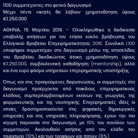
1100 συμμετέχοντες στο φετινό διαγωνισμό
Μέχρι πέντε νικητές θα λάβουν χρηματοδότηση ύψους
€1.250.000
ΑΘΗΝΑ, 15 Μαρτίου 2016
– Ολοκληρώθηκε η διαδικασία
υποβολής αιτήσεων για τον ετήσιο κύκλο βράβευσης του
Ελληνικού Βραβείου Επιχειρηματικότητας 2016. Συνολικά 1.100
υποψήφιοι συμμετείχαν στο διαγωνισμό μέσω της ιστοσελίδας
του Βραβείου, διεκδικώντας άτοκη χρηματοδότηση ύψους
€1.250.000, συμβουλευτική καθοδήγηση (mentorship), αλλά
και ένα ευρύ φάσμα υπηρεσιών επιχειρηματικής υποστήριξης.
Όπως και στις προηγούμενες διοργανώσεις, οι συμμετοχές στο
διαγωνισμό προέρχονται από ποικίλους επιχειρηματικούς
κλάδους, συμπεριλαμβανομένων εκείνων της γεωργίας, της
φαρμακευτικής και της ναυπηγικής. Επιχειρηματικές ιδέες οι
οποίες δραστηριοποιούνται στις ψηφιακές, δημιουργικές
υπηρεσίες και στις υπηρεσίες πληροφόρησης, έχουν την πιο
ισχυρή παρουσία στο διαγωνισμό, με 19% του συνόλου των
συμμετοχών. Ακολουθούν αιτήσεις από τον κλάδο του
τουρισμού (10%) και των τροφίμων και ποτών (8%).