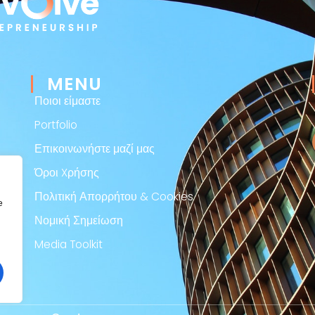
MENU
Ποιοι είμαστε
Portfolio
Επικοινωνήστε μαζί μας
Όροι Xρήσης
Πολιτική Απορρήτου & Cookies
e
Νομική Σημείωση
Media Toolkit