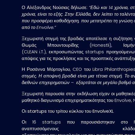
Ο Αλέξανδρος Νούσιας δήλωσε:
“Εδώ και 14 χρόνια, σ
χρόνια, είναι το εξής: Στην Ελλάδα, δεν λείπει το ταλέν
που προσφέρει καθοδήγηση, που μετατρέπει τη γνώση σε
από το Envolve.”
Ξεχωριστή στιγμή της βραδιάς αποτέλεσε η συζήτηση
Θωμάς Μπουντουρίδης (Honestli), Ισ
(CLEAN i.T.), εκπροσωπώντας startups προηγούμενων 
απόψεις για τις προκλήσεις και τις προοπτικές ανάπτυξ
Η Ροσάννα Μόρτογλου, CEO του Libra Philanthropie
στιγμές. Η αποψινή βραδιά είναι μια τέτοια στιγμή. Το 
διεθνών επιχειρηματιών – εξαρτάται σε μεγάλο βαθμό α
Ξεχωριστή παρουσία στην εκδήλωση είχαν οι μαθητικές 
μαθητικό διαγωνισμό επιχειρηματικότητας του Envolve, 
Οι startups του τρίτου κύκλου του EnvolveXL
Οι 16 startups που παρουσιάστηκαν στο F
αναπτυσσόμενους