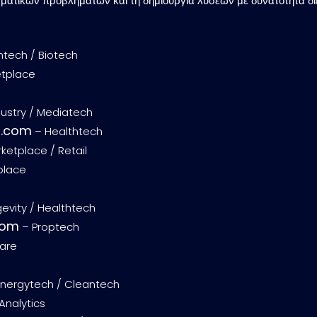
αγματικών προβλημάτων και τη δημιουργία λύσεων με δυνατότητα δ
htech / Biotech
etplace
dustry / Mediatech
m.com
– Healthtech
ketplace / Retail
tplace
evity / Healthtech
com
– Proptech
care
nergytech / Cleantech
Analytics