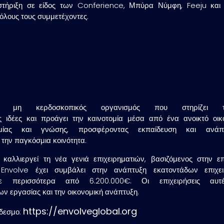
ήριξη σε είδος των Conferience, Μπύρα Νύμφη, Feeju και Pi
όλους τους συμμετέχοντες.
ς μη κερδοσκοπικός οργανισμός που στηρίζει την
 ιδέες και προάγει την καινοτομία μέσα από ένα ανοικτό οικ
ίας και γνώσης, προσφέροντας εκπαίδευση και ανάπτυξ
α την παγκόσμια κοινότητα.
αλλιεργεί τη νέα γενιά επιχειρηματιών, βασιζόμενος στην 
nvolve έχει συμβάλει στην ανάπτυξη εκατοντάδων επιχει
με περισσότερα από 6.200.000€. Οι επιχειρήσεις αυτ
εων εργασίας και την οικονομική ανάπτυξη.
https://envolveglobal.org
νδεσμο: