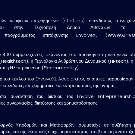
ν νεοφυών επιχειρήσεων (startups), επενδυτών, στελεχών 
ουνίου στην Τεχνόπολη Δήμου Αθηναίων το
www.envol
προγράμματος επιτάχυνσης EnvolveXL (
00 συμμετέχοντες, φέρνοντας στο προσκήνιο τη νέα γενιά sta
 (Healthtech)
, η
Τεχνολογία Ανθρώπινου Δυναμικού (HRtech)
, η
και η
Ηλεκτροκίνηση (Electromobility)
.
τρίτου κύκλου του EnvolveXL Accelerator, οι οποίες παρουσίασαν 
 επενδυτές, επιχειρηματίες και εκπροσώπους της αγοράς.
σια συνάντηση του δικτύου του Envolve Entrepreneurshi
ίες συνεργασίας, δικτύωσης και χρηματοδότησης.
πουργός Υποδομών και Μεταφορών, συμμετείχε σε συζήτηση 
ομίας και της νεοφυούς επιχειρηματικότητας στη βιώσιμη ανάπτυξη