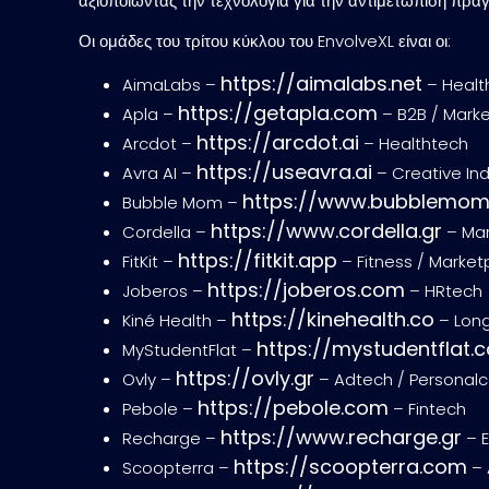
αξιοποιώντας την τεχνολογία για την αντιμετώπιση πρ
Οι ομάδες του τρίτου κύκλου του EnvolveXL είναι οι:
https://aimalabs.net
AimaLabs –
– Healt
https://getapla.com
Apla –
– B2B / Mark
https://arcdot.ai
Arcdot –
– Healthtech
https://useavra.ai
Avra AI –
– Creative In
https://www.bubblemo
Bubble Mom –
https://www.cordella.gr
Cordella –
– Mar
https://fitkit.app
FitKit –
– Fitness / Marke
https://joberos.com
Joberos –
– HRtech
https://kinehealth.co
Kiné Health –
– Long
https://mystudentflat.
MyStudentFlat –
https://ovly.gr
Ovly –
– Adtech / Personal
https://pebole.com
Pebole –
– Fintech
https://www.recharge.gr
Recharge –
– E
https://scoopterra.com
Scoopterra –
– 