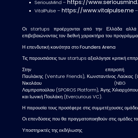
https://www.seriousmind
SeriousMind –
https://www.vitalpulse.me
VitalPulse –
–
Οι startups προέρχονται από την Ελλάδα αλλά
επιβεβαιώνοντας τον διεθνή χαρακτήρα του προγράμμα
Η επενδυτική κοινότητα στο Founders Arena
Τις παρουσιάσεις των startups αξιολόγησε κριτική ε
Στην επιτρο
Παυλάκης (Venture Friends), Κωνσταντίνος Λαύκας (
Νικολάου (N
Λαμπροπούλου (SPOROS Platform), Άγης Χιλιαρχόπουλ
και Ιωνική Πουλάκη (Evercurious VC).
Η παρουσία τους προσέφερε στις συμμετέχουσες ομάδες 
Οι επενδύσεις που θα πραγματοποιηθούν στις ομάδες το
Υποστηρικτές
της εκδήλωσης