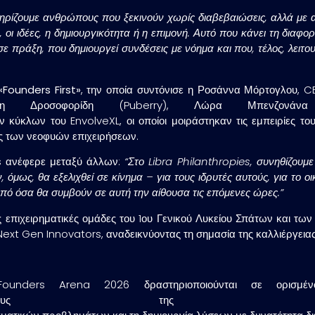
τηρίζουμε ανθρώπους που ξεκινούν χωρίς διαβεβαιώσεις, αλλά με α
το, οι ιδέες, η δημιουργικότητα ή η επιμονή. Αυτό που κάνει τη διαφ
 πράξη, που δημιουργεί συνδέσεις με νόημα και που, τέλος, λειτο
«Founders First»
, την οποία συντόνισε η Ροσάννα Μόρτογλου, CE
μήνη Δροσοφορίδη (Puberry), Λώρα Μπενζονάν
κύκλων του EnvolveXL, οι οποίοι μοιράστηκαν τις εμπειρίες του
ης των νεοφυών επιχειρήσεων.
s ανέφερε μεταξύ άλλων:
“Στο Libra Philanthropies, συνηθίζουμ
αν, όμως, θα εξελιχθεί σε κίνημα – για τους ιδρυτές αυτούς, για το
πό όσα θα συμβούν σε αυτή την αίθουσα τις επόμενες ώρες.”
επιχειρηματικές ομάδες του 1ου Γενικού Λυκείου Σπάτων και των Ε
Next Gen Innovators, αναδεικνύοντας τη σημασία της καλλιέργειας 
ounders Arena 2026 δραστηριοποιούνται σε ορισμέν
 κλάδους της παγκόσ