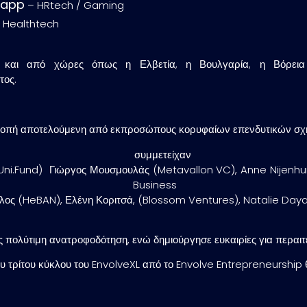
.app
– HRtech / Gaming
 Healthtech
 και από χώρες όπως η Ελβετία, η Βουλγαρία, η Βόρεια 
τος.
πιτροπή αποτελούμενη από εκπροσώπους κορυφαίων επενδυτικών σχ
πή συμμετείχα
Uni.Fund) Γιώργος Μουσμουλάς (Metavallon VC), Anne Nijenhuis
BG Business S
ος (HeBAN), Ελένη Κοριτσά, (Blossom Ventures), Natalie Daya
πολύτιμη ανατροφοδότηση, ενώ δημιούργησε ευκαιρίες για περαιτέ
υ τρίτου κύκλου του EnvolveXL από το Envolve Entrepreneurship