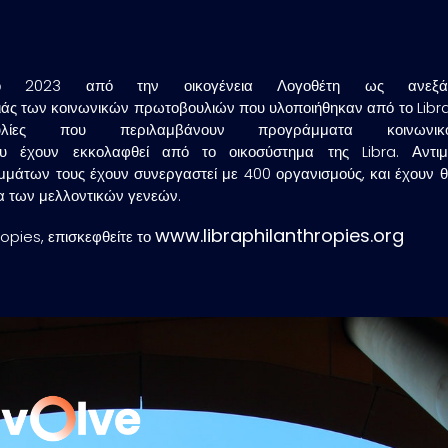
το 2023 από την οικογένεια Λογοθέτη ως ανεξάρτη
άς των κοινωνικών πρωτοβουλιών που υλοποιήθηκαν από το Libra 
ουλίες που περιλαμβάνουν προγράμματα κοινωνικ
υ έχουν εκκολαφθεί από το οικοσύστημα της Libra. Αντι
μάτων τους έχουν συνεργαστεί με 400 οργανισμούς, και έχουν θ
α των μελλοντικών γενεών.
www.libraphilanthropies.org
ropies, επισκεφθείτε το