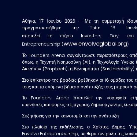
Αθήνα, 17 Ιουνίου 2026
– Με τη συμμετοχή ιδρυτώ
πραγματοποιήθηκε την Τρίτη 16 Ι
αποτελεί το ετήσιο Investors Day του 
www.envolveglobal.org
Entrepreneurship (
).
Το Founders Arena συγκέντρωσε περισσότερους από 4
όπως, η
Τεχνητή Νοημοσύνη (AI)
, η
Τεχνολογία Υγείας
Ακινήτων (Proptech)
, η
Βιωσιμότητα (Sustainability)
Στο επίκεντρο της βραδιάς βρέθηκαν οι 16 ομάδες του 
τους και τα επόμενα βήματα ανάπτυξής τους μπροστά σε
Το Founders Arena αποτελεί την κορυφαία ετή
επενδυτές και φορείς της αγοράς, δημιουργώντας ευκαιρ
Συζητήσεις για την καινοτομία και την ανάπτυξη
Στο πλαίσιο της εκδήλωσης, ο Χρίστος Δήμας, Υ
Envolve Entrepreneurship, με θέμα τον ρόλο της καινοτ