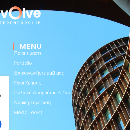
MENU
Ποιοι είμαστε
Portfolio
Επικοινωνήστε μαζί μας
Όροι Xρήσης
Πολιτική Απορρήτου & Cookies
e
Νομική Σημείωση
Media Toolkit