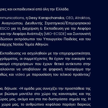
ες και εκπαιδευτικοί από όλη την Ελλάδα.
ommunications, η
Desy Karapchanska
, CEO, Atraktos,
ς Αναγνώστου
, Διευθυντής Στρατηγικού/Επιχειρησιακού
ESCO για τη Διαχείριση & Εκπαίδευση για την Αειφόρο
 και την Αειφόρο Ανάπτυξη (MIO-ECSDE) και Συντονιστή
α δώσουν εκπρόσωποι του Υπουργείου Παιδείας και του
ειάρχης Νοτίου Τομέα Αθηνών.
 Εκπαίδευσης να ασχοληθούν με την επιχειρηματικότητα,
ογράμματος, οι συμμετέχοντες θα έχουν την ευκαιρία να
διασμό επιχειρήσεων που έχουν θετικό αντίκτυπο στην
 καλούνται να υποβάλουν σε ψηφιακή πλατφόρμα την
καθώς και video με παρουσίαση του τελικού προϊόντος/
α, δήλωσε: «Η ομάδα μας συνεχίζει την προσπάθεια της
με βιώσιμα μοντέλα στο χώρο της καινοτομίας και της
χώρας μας, ακόμα και στα πιο δυσπρόσιτα σημεία της. Η
η χώρα μας, το ανθρώπινο κεφάλαιο παράγει διαρκώς