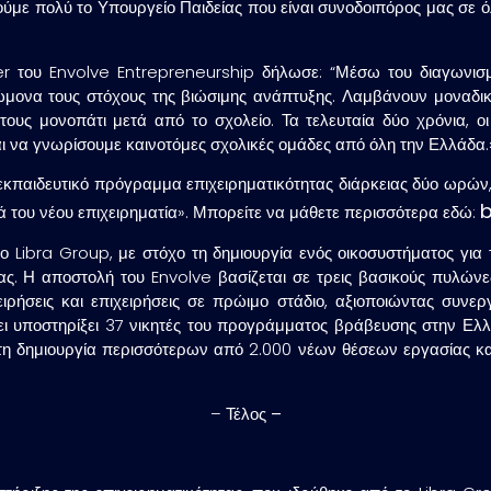
τούμε πολύ το Υπουργείο Παιδείας που είναι συνοδοιπόρος μας σε 
ου Envolve Entrepreneurship δήλωσε: “Μέσω του διαγωνισμού 
ώμονα τους στόχους της βιώσιμης ανάπτυξης. Λαμβάνουν μοναδικ
 τους μονοπάτι μετά από το σχολείο. Τα τελευταία δύο χρόνια, 
ι να γνωρίσουμε καινοτόμες σχολικές ομάδες από όλη την Ελλάδα.
 εκπαιδευτικό πρόγραμμα επιχειρηματικότητας διάρκειας δύο ωρών, 
b
 του νέου επιχειρηματία». Μπορείτε να μάθετε περισσότερα εδώ:
 Libra Group, με στόχο τη δημιουργία ενός οικοσυστήματος για 
ας. Η αποστολή του Envolve βασίζεται σε τρεις βασικούς πυλώνε
ιρήσεις και επιχειρήσεις σε πρώιμο στάδιο, αξιοποιώντας συνε
χει υποστηρίξει 37 νικητές του προγράμματος βράβευσης στην Ελλ
ε τη δημιουργία περισσότερων από 2.000 νέων θέσεων εργασίας κ
–
Τέλος –