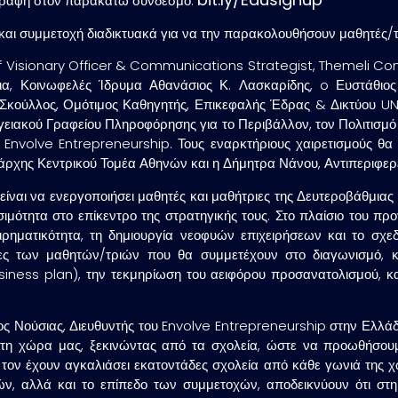
εγγραφή στον παρακάτω σύνδεσμο:
ι συμμετοχή διαδικτυακά για να την παρακολουθήσουν μαθητές/τρι
ef Visionary Officer & Communications Strategist, Themeli C
τρια, Κοινωφελές Ίδρυμα Αθανάσιος Κ. Λασκαρίδης, o
Ευστάθιο
Σκούλλος
, Ομότιμος Καθηγητής, Επικεφαλής Έδρας & Δικτύου UN
ιακού Γραφείου Πληροφόρησης για το Περιβάλλον, τον Πολιτισμό
, Envolve Entrepreneurship. Τους εναρκτήριους χαιρετισμούς θ
άρχης Κεντρικού Τομέα Αθηνών και η Δήμητρα Νάνου, Αντιπεριφερ
 είναι να ενεργοποιήσει μαθητές και μαθήτριες της Δευτεροβάθμιας
ιμότητα στο επίκεντρο της στρατηγικής τους. Στο πλαίσιο του πρ
ειρηματικότητα, τη δημιουργία νεοφυών επιχειρήσεων και το σχε
μάδες των μαθητών/τριών που θα συμμετέχουν στο διαγωνισμό,
(business plan), την τεκμηρίωση του αειφόρου προσανατολισμού, 
ος Νούσιας, Διευθυντής του Envolve Entrepreneurship στην Ελλάδ
 στη χώρα μας, ξεκινώντας από τα σχολεία, ώστε να προωθήσου
ό, τον έχουν αγκαλιάσει εκατοντάδες σχολεία από κάθε γωνιά της 
ν, αλλά και το επίπεδο των συμμετοχών, αποδεικνύουν ότι στ