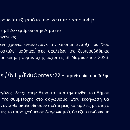
φόρο Ανάπτυξη από το Envolve Entrepreneurship
κή, 11 Δεκεμβρίου στην Άτρακτο
ογένειας
μενη χρονιά, ανακοινώνει την επίσημη έναρξη του “3ου
σκαλεί μαθητές/τριες σχολείων της δευτεροβάθμιας
ας αίτηση συμμετοχής μέχρι τις 31 Μαρτίου του 2023.
ps://bit.ly/EduContest22
.Η προθεσμία υποβολής
εγάλες Ιδέες
» στην Άτρακτο, υπό την αιγίδα του Δήμου
α της συμμετοχής στο διαγωνισμό. Στην εκδήλωση θα
 ενώ θα ακολουθήσουν συζητήσεις και ομιλίες με στόχο
οντες του προηγούμενου διαγωνισμού, θα εξοικειωθούν με