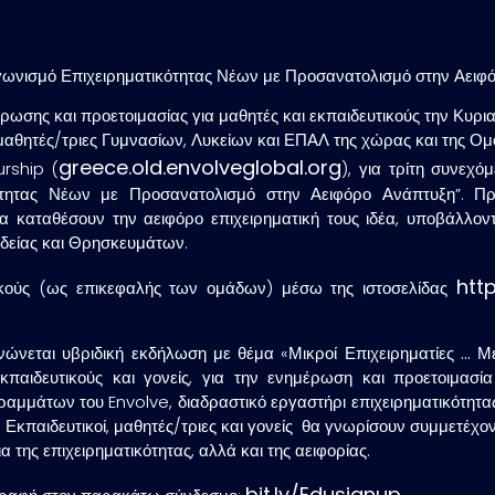
Διαγωνισμό Επιχειρηματικότητας Νέων με Προσανατολισμό στην Αει
ωσης και προετοιμασίας για μαθητές και εκπαιδευτικούς την Κυρια
 μαθητές/τριες Γυμνασίων, Λυκείων και ΕΠΑΛ της χώρας και της Ομ
greece.old.envolveglobal.org
rship (
), για τρίτη συνεχό
ότητας Νέων με Προσανατολισμό στην Αειφόρο Ανάπτυξη”. Προ
α καταθέσουν την αειφόρο επιχειρηματική τους ιδέα, υποβάλλοντ
ιδείας και Θρησκευμάτων.
htt
τικούς (ως επικεφαλής των ομάδων) μέσω της ιστοσελίδας
ανώνεται υβριδική εκδήλωση με θέμα «
Μικροί Επιχειρηματίες … Μ
κπαιδευτικούς και γονείς, για την ενημέρωση και προετοιμασί
μμάτων του Envolve, διαδραστικό εργαστήρι επιχειρηματικότητας,
. Εκπαιδευτικοί, μαθητές/τριες και γονείς θα γνωρίσουν συμμετέχ
της επιχειρηματικότητας, αλλά και της αειφορίας.
bit.ly/Edusignup