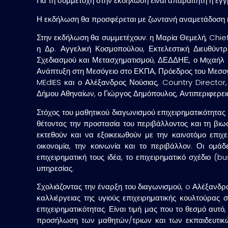
Για τη συμμετοχή στην εκδήλωση είναι απαραίτητη η 
Η εκδήλωση θα προσφέρεται με ζωντανή αναμετάδοση κα
Στην εκδήλωση θα συμμετέχουν: η
Μαρία
Θεμελή
, Chi
η Δρ.
Αγγελική Κοσμοπούλου
, Εκτελεστική Διευθύν
Σχεδιασμού και Μετασχηματισμού, ΔΕΔΔΗΕ, ο
Mιχαήλ 
Ανάπτυξη στη Μεσόγειο στο ΕΚΠΑ, Πρόεδρος του Μεσογε
MEdIES και ο
Αλέξανδρος Νούσιας
, Country Director
Δήμου Αθηναίων, ο Γιώργος Δημόπουλος, Αντιπεριφερει
Στόχος του μαθητικού διαγωνισμού επιχειρηματικότητας
θέτοντας την προστασία του περιβάλλοντος και τη βιωσ
εκτεθούν και να εξοικειωθούν με την καινοτόμο επιχ
οικονομία, την κοινωνία και το περιβάλλον. Οι ο
επιχειρηματική τους ιδέα, το επιχειρηματικό σχέδιο 
υπηρεσίας.
Σχολιάζοντας την έναρξη του διαγωνισμού, o Αλέξανδρ
καλλιέργειας της υγιούς επιχειρηματικής κουλτούρας
επιχειρηματικότητας. Είναι τιμή μας που το θεσμό αυτ
προσήλωση των μαθητών/τριων και των εκπαιδευτικώ