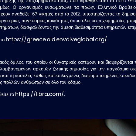
στήριξης της επιχειρηματικότητας, που ιδρύθηκε από το Libra G
σμίως. Ο οργανισμός ενσωματώνει τα πρώην Ελληνικό Βραβείο 
ουν αναδείξει 67 νικητές από το 2012, υποστηρίζοντας τη δημιου
υργία μιας παγκόσμιας κοινότητας όπου όλοι οι επιχειρηματίες μπ
τημάτων, διασφαλίζοντας την άμεση διαθεσιμότητα υπηρεσιών επιχει
https://greece.old.envolveglobal.org/
 το
.
τικός όμιλος, του οποίου οι θυγατρικές κατέχουν και διαχειρίζοντ
ριλαμβανομένων αρκετών ζωτικής σημασίας για την παγκόσμια οικ
τα και τη ναυτιλία, καθώς και επιλεγμένες διαφοροποιημένες επενδ
ζωές πολλών ανθρώπων σε όλο τον κόσμο.
https://libra.com/
θείτε το
.