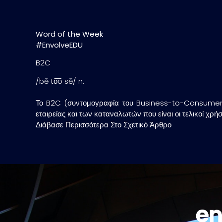
Word of the Week
#EnvolveEDU
B2C
/bē to͞o sē/ n.
Το B2C (συντομογραφία του Business-to-Consumer) α
εταιρείας και των καταναλωτών που είναι οι τελικοί χρ
Διάβασε Περισσότερα Στο Σχετικό Άρθρο