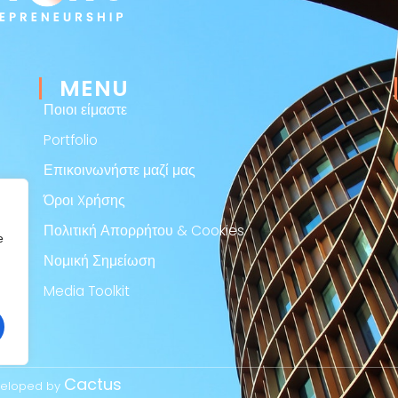
MENU
Ποιοι είμαστε
Portfolio
Επικοινωνήστε μαζί μας
Όροι Xρήσης
Πολιτική Απορρήτου & Cookies
e
Νομική Σημείωση
Media Toolkit
Cactus
eveloped by