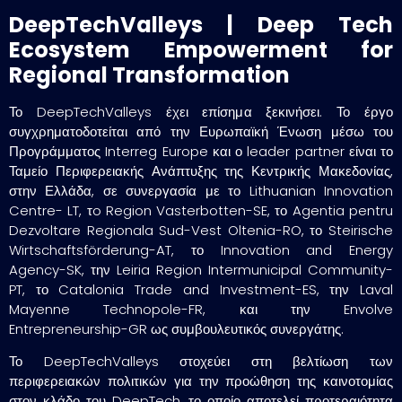
DeepTechValleys | Deep Tech
Ecosystem Empowerment for
Regional Transformation
Το DeepTechValleys έχει επίσημα ξεκινήσει. Το έργο
συγχρηματοδοτείται από την Ευρωπαϊκή Ένωση μέσω του
Προγράμματος Interreg Europe και ο leader partner είναι το
Ταμείο Περιφερειακής Ανάπτυξης της Κεντρικής Μακεδονίας,
στην Ελλάδα, σε συνεργασία με το Lithuanian Innovation
Centre- LT, τo Region Vasterbotten-SE, το Agentia pentru
Dezvoltare Regionala Sud-Vest Oltenia-RO, το Steirische
Wirtschaftsförderung-AT, το Innovation and Energy
Agency-SK, την Leiria Region Intermunicipal Community-
PT, το Catalonia Trade and Investment-ES, την Laval
Mayenne Technopole-FR, και την Envolve
Entrepreneurship-GR ως συμβουλευτικός συνεργάτης.
Το DeepTechValleys στοχεύει στη βελτίωση των
περιφερειακών πολιτικών για την προώθηση της καινοτομίας
στον κλάδο του DeepTech, το οποίο αποτελεί προτεραιότητα