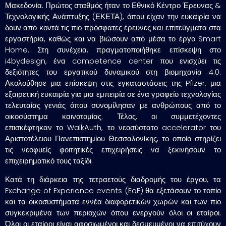
Μακεδονία. Πρώτος σταθμός ήταν το Εθνικό Κέντρο Έρευνας &
Τεχνολογικής Ανάπτυξης (ΕΚΕΤΑ), όπου είχαν την ευκαιρία να
δουν από κοντά τις πιο πρόσφατες έρευνες και επιτεύγματα στα
εργαστήρια, καθώς και να βιώσουν από μέσα το έργο Smart
Home. Στη συνέχεια, πραγματοποιήθηκε επίσκεψη στο
i4bydesign, ένα competence center που ενισχύει τις
δεξιότητες του εργατικού δυναμικού στη βιομηχανία 4.0.
Ακολούθησε μια επίσκεψη στις εγκαταστάσεις της Pfizer, μια
εξαιρετική ευκαιρία για μια εμπειρία σε ένα γραφείο τεχνολογίας
τελευταίας γενιάς όπου συνομίλησαν με ανθρώπους από το
οικοσύστημα καινοτομίας. Τέλος, οι συμμετέχοντες
επισκέφτηκαν το WalkAuth, το νεοσύστατο accelerator του
Αριστοτέλειου Πανεπιστημίου Θεσσαλονίκης, το οποίο στηρίζει
τις νεοφυείς φοιτητικές επιχειρήσεις να ξεκινήσουν το
επιχειρηματικό τους ταξίδι.
Κατά τη διάρκεια της τετραετούς διαδρομής του έργου, τα
Exchange of Experience events (EoE) θα εξετάσουν το τοπίο
και τα οικοσυστήματα εννέα διαφορετικών χωρών και των πιο
συγκεκριμένα των περιοχών όπου ενεργούν όλοι οι εταίροι.
Όλοι οι εταίροι είναι αφοσιωμένοι και δεσμευμένοι να επιτύχουν