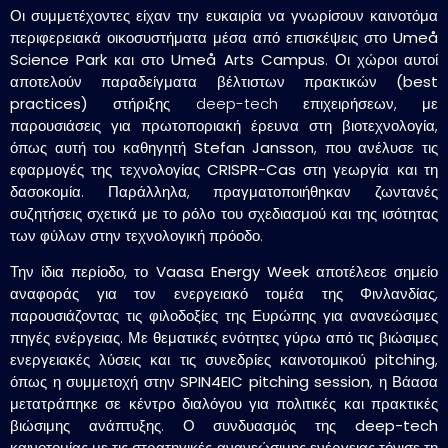
Οι συμμετέχοντες είχαν την ευκαιρία να γνωρίσουν
καινοτόμα
περιφερειακά οικοσυστήματα
μέσα από επισκέψεις στο
Umeå
Science Park
και στο
Umeå Arts Campus
. Οι χώροι αυτοί
αποτελούν
παραδείγματα βέλτιστων πρακτικών (best
practices)
στήριξης deep-tech επιχειρήσεων, με
παρουσιάσεις για
πρωτοποριακή έρευνα στη βιοτεχνολογία
,
όπως αυτή του καθηγητή
Stefan Jansson
, που ανέλυσε τις
εφαρμογές της τεχνολογίας
CRISPR-Cas
στη γεωργία και τη
δασοκομία. Παράλληλα, πραγματοποιήθηκαν
ζωντανές
συζητήσεις
σχετικά με το ρόλο του
σχεδιασμού και της ισότητας
των φύλων
στην τεχνολογική πρόοδο.
Την ίδια περίοδο, το
Vaasa Energy Week
αποτέλεσε σημείο
αναφοράς για τον
ενεργειακό τομέα της Φινλανδίας
,
παρουσιάζοντας τις
φιλοδοξίες της Ευρώπης για ανανεώσιμες
πηγές ενέργειας
. Με θεματικές ενότητες γύρω από τις
βιώσιμες
ενεργειακές λύσεις
και τις
συνεδρίες καινοτομικού pitching
,
όπως η συμμετοχή στην
SPIN4EIC pitching session
, η Βάασα
μετατράπηκε σε
κέντρο διαλόγου για πολιτικές και πρακτικές
βιώσιμης ανάπτυξης
. Ο συνδυασμός της
deep-tech
καινοτομίας
με τις
στρατηγικές ανανεώσιμης ενέργειας
τόνισε τη