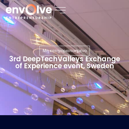
Μη κατηγοριοποιημένο
3rd DeepTechValleys Exchange
of Experience event, Sweden