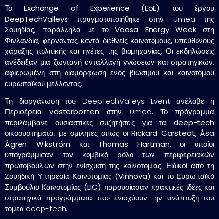
Το
Exchange of Experience (EoE)
του έργου
DeepTechValleys
πραγματοποιήθηκε στην Umea
της
Σουηδίας
, παράλληλα με το
Vaasa Energy Week
στη
Φινλανδία, φέρνοντας κοντά διεθνείς
καινοτόμους, υπεύθυνους
χάραξης πολιτικής και ηγέτες της βιομηχανίας
. Οι εκδηλώσεις
ανέδειξαν μια
ζωντανή ανταλλαγή γνώσεων και στρατηγικών
,
αφιερωμένη στη διαμόρφωση ενός
βιώσιμου και καινοτόμου
ευρωπαϊκού μέλλοντος
.
Τη διοργάνωση του DeepTechValleys Event ανέλαβε η
Περιφέρεια Västerbotten
στην Umea. Το πρόγραμμα
περιλάμβανε
ουσιαστικές συζητήσεις για τα deep-tech
οικοσυστήματα
, με ομιλητές όπως οι
Rickard Carstedt, Åsa
Ågren Wikström
και
Thomas Hartman
, οι οποίοι
υπογράμμισαν τον
κομβικό ρόλο των περιφερειακών
πρωτοβουλιών
στην ενίσχυση της καινοτομίας. Ειδικοί από τη
Σουηδική Υπηρεσία Καινοτομίας (Vinnova)
και το
Ευρωπαϊκό
Συμβούλιο Καινοτομίας (EIC)
παρουσίασαν
πρακτικές ιδέες και
στρατηγικά προγράμματα
που ενισχύουν την ανάπτυξη του
τομέα deep-tech.