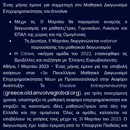
Ένας μήνας έμεινε για συμμετοχή στο Μαθητικό Διαγωνισμό
Επιχειρηματικότητας του Envolv
e
Μέχρι τις 31 Μαρτίου θα παραμείνει ανοιχτός ο
διαγωνισμός για μαθητές/τριες Γυμνασίων, Λυκείων και
ΕΠΑΛ της χώρας και της Ομογένειας
Τη Δευτέρα, 6 Μαρτίου, διοργανώνεται webinar
παρουσίασης του μαθητικού διαγωνισμού
Η Citree, νικήτρια ομάδα του 2022, επισκέφθηκε τις
Βρυξέλλες και συζήτησε με Έλληνες Ευρωβουλευτές
Αθήνα, 1 Μαρτίου 2023
– Ένας μήνας έμεινε για την υποβολή
αιτήσεων στον «3ο Πανελλήνιο Μαθητικό Διαγωνισμό
Επιχειρηματικότητας Νέων με Προσανατολισμό στην Αειφόρο
Ανάπτυξη». Το Envolve Entrepreneurship
greece.old.envolveglobal.org
(
), για τρίτη συνεχόμενη
χρονιά, υποστηρίζει τη μαθητική αειφόρο επιχειρηματικότητα και
στηρίζει τις καινοτόμες ιδέες μαθητών/τριών από όλη την
Ελλάδα και την ομογένεια. Όλες οι ομάδες καλούνται να
υποβάλουν τις αιτήσεις τους μέχρι τις 31 Μαρτίου του 2023. Ο
διαγωνισμός έχει λάβει έγκριση από το Υπουργείο Παιδείας και