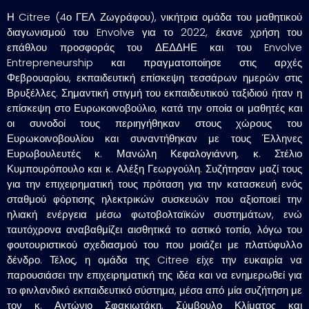
Η Citree (4ο ΓΕΛ Ζωγράφου), νικήτρια ομάδα του μαθητικού
διαγωνισμού του Envolve για το 2022, έκανε χρήση του
επάθλου προσφοράς του ΔΕΔΔΗΕ και του Envolve
Entrepreneurship και πραγματοποίησε στις αρχές
Φεβρουαρίου, εκπαιδευτική επίσκεψη τεσσάρων ημερών στις
Βρυξέλλες. Σημαντική στιγμή του εκπαιδευτικού ταξιδιού ήταν η
επίσκεψη στο Ευρωκοινοβούλιο, κατά την οποία οι μαθητές και
οι συνοδοί τους περιηγήθηκαν στους χώρους του
Ευρωκοινοβουλίου και συναντήθηκαν με τους Έλληνες
Ευρωβουλευτές κ. Μανώλη Κεφαλογιάννη, κ. Στέλιο
Κυμπουρόπουλο και κ. Αλέξη Γεωργούλη. Συζήτησαν μαζί τους
για την επιχειρηματική τους πρόταση για την κατασκευή ενός
σταθμού φόρτισης ηλεκτρικών συσκευών που αξιοποιεί την
ηλιακή ενέργεια μέσω φωτοβολταϊκών συστημάτων, ενώ
ταυτόχρονα αναβαθμίζει αισθητικά το αστικό τοπίο, λόγω του
φουτουριστικού σχεδιασμού του που μοιάζει με πλατύφυλλο
δένδρο. Τέλος, η ομάδα της Citree είχε την ευκαιρία να
παρουσιάσει την επιχειρηματική της ιδέα και να ενημερωθεί για
το φινλανδικό εκπαιδευτικό σύστημα, μέσα από μία συζήτηση με
τον κ. Αντώνιο Σφακιωτάκη, Σύμβουλο Κλίματος και