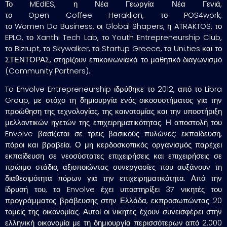
Το MEdIES, η Νέα Γεωργία Νέα Γενιά,
το Open Coffee Heraklion, το POS4work,
το Women Do Business, οι Global Shapers, η ATRAKTOS, το
EPLO, το Xanthi Tech Lab, το Youth Entrepreneurship Club,
το Bizrupt, το Skywalker, το Startup Greece, το Uni.ties και το
ΣΤΕΝΤΟΡΑΣ, στηρίζουν επικοινωνιακά το μαθητικό διαγωνισμό
(Community Partners).
To Envolve Entrepreneurship ιδρύθηκε το 2012, από το Libra
Group, με στόχο τη δημιουργία ενός οικοσυστήματος για την
προώθηση της τεχνολογίας, της καινοτομίας και την υποστήριξη
μελλοντικών ηγετών της επιχειρηματικότητας. Η αποστολή του
Envolve βασίζεται σε τρεις βασικούς πυλώνες: εκπαίδευση,
πόροι και βραβεία. Ο μη κερδοσκοπικός οργανισμός παρέχει
εκπαίδευση σε νεοσύστατες επιχειρήσεις και επιχειρήσεις σε
πρώιμο στάδιο, αξιοποιώντας συνεργασίες που αυξάνουν τη
διαθεσιμότητα πόρων για την επιχειρηματικότητα. Από την
ίδρυσή του, το Envolve έχει υποστηρίξει 37 νικητές του
προγράμματος βράβευσης στην Ελλάδα, εκπροσωπώντας 20
τομείς της οικονομίας. Αυτοί οι νικητές έχουν συνεισφέρει στην
ελληνική οικονομία με τη δημιουργία περισσότερων από 2.000