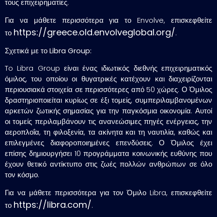
τους επιχειρηματίες.
Για να μάθετε περισσότερα για το Envolve, επισκεφθείτε
https://greece.old.envolveglobal.org/
το
.
Σχετικά με το
Libra Group
:
To Libra Group είναι ένας ιδιωτικός διεθνής επιχειρηματικός
όμιλος, του οποίου οι θυγατρικές κατέχουν και διαχειρίζονται
περιουσιακά στοιχεία σε περισσότερες από 50 χώρες. Ο Όμιλος
δραστηριοποιείται κυρίως σε έξι τομείς, συμπεριλαμβανομένων
αρκετών ζωτικής σημασίας για την παγκόσμια οικονομία. Αυτοί
οι τομείς περιλαμβάνουν τις ανανεώσιμες πηγές ενέργειας, την
αεροπλοΐα, τη φιλοξενία, τα ακίνητα και τη ναυτιλία, καθώς και
επιλεγμένες διαφοροποιημένες επενδύσεις. Ο Όμιλος έχει
επίσης δημιουργήσει 10 προγράμματα κοινωνικής ευθύνης που
έχουν θετικό αντίκτυπο στις ζωές πολλών ανθρώπων σε όλο
τον κόσμο.
Για να μάθετε περισσότερα για τον Όμιλο Libra, επισκεφθείτε
https://libra.com/
το
.