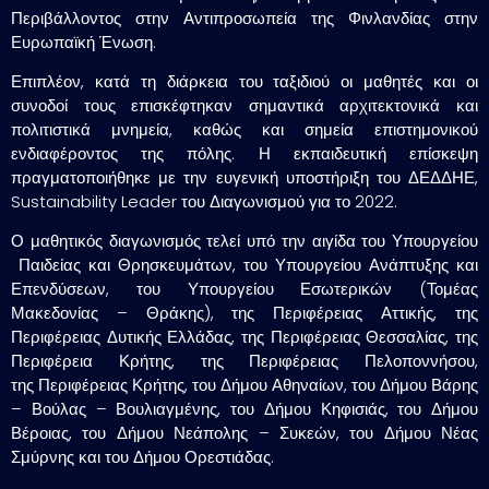
Περιβάλλοντος στην Αντιπροσωπεία της Φινλανδίας στην
Ευρωπαϊκή Ένωση.
Επιπλέον, κατά τη διάρκεια του ταξιδιού οι μαθητές και οι
συνοδοί τους επισκέφτηκαν σημαντικά αρχιτεκτονικά και
πολιτιστικά μνημεία, καθώς και σημεία επιστημονικού
ενδιαφέροντος της πόλης. Η εκπαιδευτική επίσκεψη
πραγματοποιήθηκε με την ευγενική υποστήριξη του ΔΕΔΔΗΕ,
Sustainability Leader του Διαγωνισμού για το 2022.
Ο μαθητικός διαγωνισμός τελεί υπό την αιγίδα του Υπουργείου
Παιδείας και Θρησκευμάτων, του Υπουργείου Ανάπτυξης και
Επενδύσεων, του Υπουργείου Εσωτερικών (Τομέας
Μακεδονίας – Θράκης), της Περιφέρειας Αττικής, της
Περιφέρειας Δυτικής Ελλάδας, της Περιφέρειας Θεσσαλίας, της
Περιφέρεια Κρήτης, της Περιφέρειας Πελοποννήσου,
της Περιφέρειας Κρήτης, του Δήμου Αθηναίων, του Δήμου Βάρης
– Βούλας – Βουλιαγμένης, του Δήμου Κηφισιάς, του Δήμου
Βέροιας, του Δήμου Νεάπολης – Συκεών, του Δήμου Νέας
Σμύρνης και του Δήμου Ορεστιάδας.