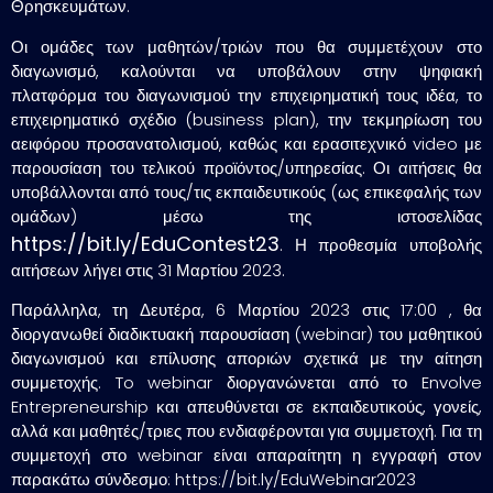
Θρησκευμάτων.
Οι ομάδες των μαθητών/τριών που θα συμμετέχουν στο
διαγωνισμό, καλούνται να υποβάλουν στην ψηφιακή
πλατφόρμα του διαγωνισμού την επιχειρηματική τους ιδέα, το
επιχειρηματικό σχέδιο (business plan), την τεκμηρίωση του
αειφόρου προσανατολισμού, καθώς και ερασιτεχνικό video με
παρουσίαση του τελικού προϊόντος/υπηρεσίας. Οι αιτήσεις θα
υποβάλλονται από τους/τις εκπαιδευτικούς (ως επικεφαλής των
ομάδων) μέσω της ιστοσελίδας
https://bit.ly/EduContest23
. Η προθεσμία υποβολής
αιτήσεων λήγει στις 31 Μαρτίου 2023.
Παράλληλα, τη Δευτέρα, 6 Μαρτίου 2023 στις 17:00 , θα
διοργανωθεί διαδικτυακή παρουσίαση (webinar) του μαθητικού
διαγωνισμού και επίλυσης αποριών σχετικά με την αίτηση
συμμετοχής. To webinar διοργανώνεται από το Envolve
Entrepreneurship και απευθύνεται σε εκπαιδευτικούς, γονείς,
αλλά και μαθητές/τριες που ενδιαφέρονται για συμμετοχή. Για τη
συμμετοχή στο webinar είναι απαραίτητη η εγγραφή στον
παρακάτω σύνδεσμο: https://bit.ly/EduWebinar2023