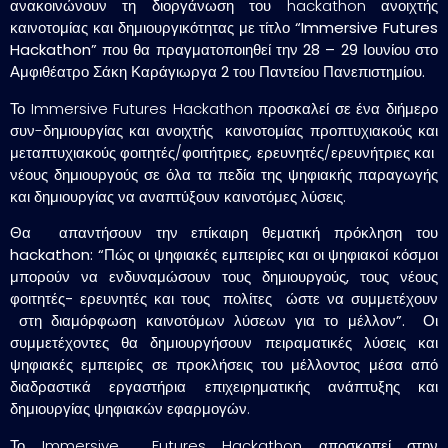
ανακοινώνουν τη διοργάνωση του hackathon ανοιχτής
καινοτομίας και δημιουργικότητας με τίτλο
“
Immersive
Futures
Hackathon
”
που θα πραγματοποιηθεί την
28 – 29 Ιουνίου
στο
Αμφιθέατρο Σάκη Καράγιωργα 2 του Παντείου Πανεπιστημίου.
Το Immersive Futures Hackathon προσκαλεί σε ένα διήμερο
συν-δημιουργίας και ανοιχτής καινοτομίας προπτυχιακούς και
μεταπτυχιακούς φοιτητές/φοιτήτριες, ερευνητές/ερευνήτριες και
νέους δημιουργούς σε όλα τα πεδία της ψηφιακής παραγωγής
και δημιουργίας να αναπτύξουν καινοτόμες λύσεις.
Θα
απαντήσουν την επίκαιρη θεματική πρόκληση του
hackathon: “Πώς οι ψηφιακές εμπειρίες και οι ψηφιακοί κόσμοι
μπορούν να ενδυναμώσουν τους δημιουργούς, τους νέους
φοιτητές- ερευνητές και τους πολίτες ώστε να συμμετέχουν
στη διαμόρφωση καινοτόμων λύσεων για το μέλλον”.
Οι
συμμετέχοντες θα δημιουργήσουν πειραματικές λύσεις και
ψηφιακές εμπειρίες σε προκλήσεις του μέλλοντος μέσα από
διαδραστικά εργαστήρια επιχειρηματικής ανάπτυξης και
δημιουργίας ψηφιακών εφαρμογών.
Το Immersive Futures Hackathon αποσκοπεί στην