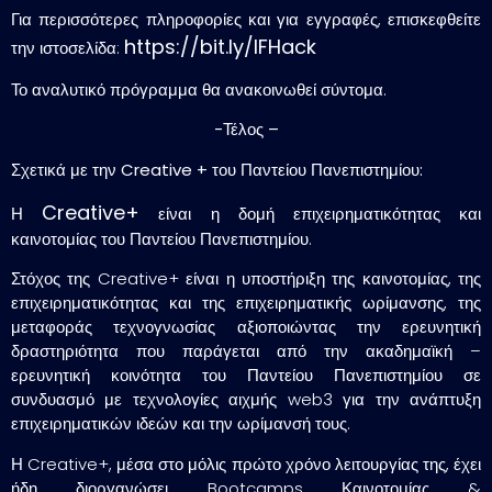
Για περισσότερες πληροφορίες και για εγγραφές, επισκεφθείτε
https://bit.ly/IFHack
την ιστοσελίδα:
Το αναλυτικό πρόγραμμα θα ανακοινωθεί σύντομα.
-Τέλος –
Σχετικά με την
Creative
+ του Παντείου Πανεπιστημίου:
Creative+
Η
είναι η δομή επιχειρηματικότητας και
καινοτομίας του Παντείου Πανεπιστημίου.
Στόχος της Creative+ είναι η υποστήριξη της καινοτομίας, της
επιχειρηματικότητας και της επιχειρηματικής ωρίμανσης, της
μεταφοράς τεχνογνωσίας αξιοποιώντας την ερευνητική
δραστηριότητα που παράγεται από την ακαδημαϊκή –
ερευνητική κοινότητα του Παντείου Πανεπιστημίου σε
συνδυασμό με τεχνολογίες αιχμής web3 για την ανάπτυξη
επιχειρηματικών ιδεών και την ωρίμανσή τους.
Η Creative+, μέσα στο μόλις πρώτο χρόνο λειτουργίας της, έχει
ήδη διοργανώσει Bootcamps Καινοτομίας &