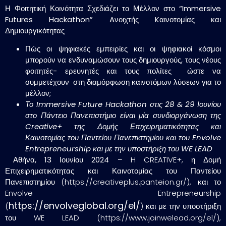
Η Φοιτητική Κοινότητα
Σχεδιάζει το Μέλλον στο “Immersive
Futures
Hackathon
”
A
νοιχτής
K
αινοτομίας και
Δημιουργικότητας
Πώς οι ψηφιακές εμπειρίες και οι ψηφιακοί κόσμοι
μπορούν να ενδυναμώσουν τους δημιουργούς, τους νέους
φοιτητές- ερευνητές και τους πολίτες ώστε να
συμμετέχουν στη διαμόρφωση καινοτόμων λύσεων για το
μέλλον;
Το
Immersive
Future
Hackathon
στις 28 & 29 Ιουνίου
στο Πάντειο Πανεπιστήμιο
είναι μία συνδιοργάνωση της
Creative
+ της Δομής Επιχειρηματικότητας και
Καινοτομίας του Παντείου Πανεπιστημίου και του
Envolve
Entrepreneurship
και με την υποστήριξη του
WE
LEAD
Αθήνα, 13 Ιουνίου 2024
– H CREATIVE+, η Δομή
Επιχειρηματικότητας και Καινοτομίας του Παντείου
Πανεπιστημίου (https://creativeplus.panteion.gr/), και το
Envolve Entrepreneurship
https://envolveglobal.org/el/
(
) και με την υποστήριξη
του WE LEAD (https://www.joinwelead.org/el/),