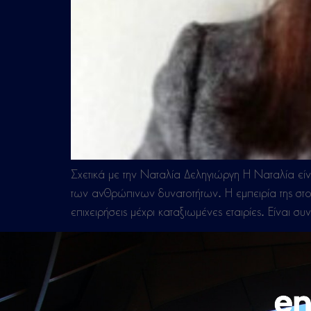
Σχετικά με την Ναταλία Δεληγιώργη Η Ναταλία ε
των ανθρώπινων δυνατοτήτων. Η εμπειρία της στο
επιχειρήσεις μέχρι καταξιωμένες εταιρίες. Είναι