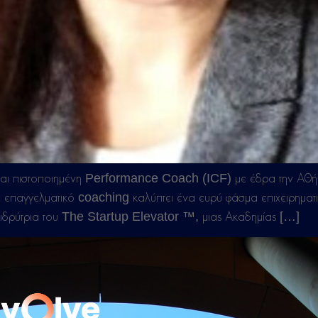
ίναι πιστοποιημένη Performance Coach (ICF) με έδρα την Αθήνα
 επαγγελματικό coaching καλύπτει ένα ευρύ φάσμα επιχειρηματι
 συνιδρύτρια του The Startup Elevator ™, μιας Ακαδημίας […]