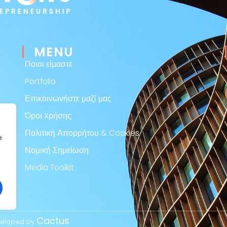
MENU
Ποιοι είμαστε
Portfolio
Επικοινωνήστε μαζί μας
Όροι Xρήσης
Πολιτική Απορρήτου & Cookies
e
Νομική Σημείωση
Media Toolkit
Cactus
eveloped by