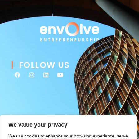
FOLLOW US
We value your privacy
We use cookies to enhance your browsing experience, serve