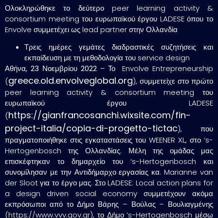
Ολοκληρώθηκε το δεύτερο peer learning activity &
consortium meeting του ευρωπαϊκού έργου LADESE όπου το
Envolve συμμετέχει ως lead partner στην Ολλανδία
Τρεις ημέρες γεμάτες διαδραστικές συζητήσεις και
εκπαίδευση με τη μεθοδολογία του service design
Αθήνα, 23 Νοεμβρίου 2022
– Το Envolve Entrepreneurship
greece.old.envolveglobal.org
(
), συμμετείχε στο πρώτο
peer learning activity & consortium meeting του
ευρωπαϊκού έργου LADESE
https://gianfrancosanchi.wixsite.com/fin-
(
project-italia/copia-di-progetto-tictac
), που
πραγματοποιήθηκε στις εγκαταστάσεις του WEENER XL, στο ‘s-
Hertogenbosch της Ολλανδίας. Μέλη της ομάδας μας
επισκέφτηκαν το δημαρχείο του ‘s-Hertogenbosch και
συνομίλησαν με την Αντιδήμαρχο εργασίας κα. Marianne van
der Sloot για το έργο μας. Στο LADESE: Local action plans for
a design driven social economy συμμετέχουν ακόμα
εκπρόσωποι από το Δήμο Βάρης – Βούλας – Βουλιαγμένης
(https://www.vvv.gov.gr), το Δήμο ‘s-Hertogenbosch μέσω