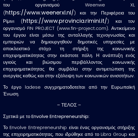
του οργανισμού Weenwe XL
https://www.weenerxl.nl/
(
) και την Περιφέρεια του
https://www.provincia.rimini.it/
Ρίμινι (
) και τον
οργανισμό FIN PROJECT (www.fin-project.com). Αντικείμενο
του έργου είναι μέσω της ανταλλαγής τεχνογνωσίας και
εμπειριών να δημιουργηθούν δημοτικές υπηρεσίες με
αποκλειστικό στόχο τη στήριξη της κοινωνικής
επιχειρηματικότητας στην εκάστοτε πόλη. Η ανάπτυξη ενός
υγιούς και βιώσιμου περιβάλλοντος κοινωνικής
επιχειρηματικότητας θα συμβάλει στην αντιμετώπιση της
ανεργίας καθώς και στην εξάλειψη των κοινωνικών ανισοτήτων.
Το έργο ladese συγχρηματοδοτείται από την Ευρωπαϊκή
Ένωση.
– ΤΕΛΟΣ –
Σχετικά με το Envolve Entrepreneurship:
Το Envolve Entrepreneurship είναι ένας οργανισμός στήριξης
της επιχειρηματικότητας, που ιδρύθηκε από το Libra Group και