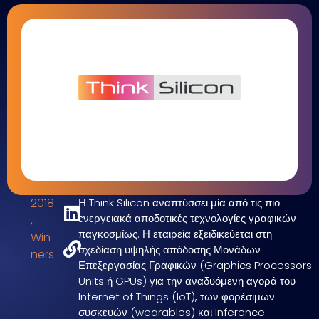
2018
Η Think Silicon αναπτύσσει μία από τις πιο
ενεργειακά αποδοτικές τεχνολογίες γραφικών
,
παγκοσμίως. Η εταιρεία εξειδικεύεται στη
Win
σχεδίαση υψηλής απόδοσης Μονάδων
ners
Επεξεργασίας Γραφικών (Graphics Processors
Units ή GPUs) για την αναδυόμενη αγορά του
Internet of Things (IoT), των φορέσιμων
συσκευών (wearables) και Inference