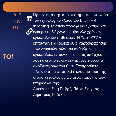
2015
,
Προηγμένο ψηφιακό σύστημα που στοχεύει
τον τεχνολογικό κλάδο του brain MR
Finali
Ιmaging, το οποίο προσφέρει έγκαιρα και
sts
έγκυρα τη διάγνωση σοβαρών χρόνιων
εγκεφαλικών παθήσεων. Η TomoTECH
επιτυγχάνει ακρίβεια 90% χαρτογράφησης
των νευρικών ινών του ανθρώπινου
εγκεφάλου, εν συγκρίσει με τις υπάρχουσες
TOMOTECH
λύσεις οι οποίες δεν ξεπερνούν ποσοστά
ακρίβειας άνω του 65%. Επιπρόσθετο
πλεονέκτημα αποτελεί η ενσωμάτωση της
cloud τεχνολογίας ως μέσο παροχής των
υπηρεσιών της.
Αιτούντες: Ζωή Γιαβρή, Πάρις Ζιώγκας,
Δημήτριος Ροζάκης.