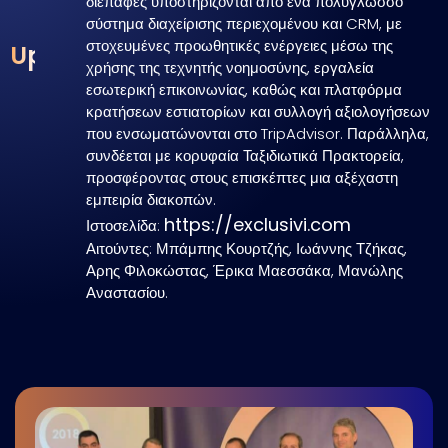
διεπαφές υποστηρίζονται από ένα πολύγλωσσο
σύστημα διαχείρισης περιεχομένου και CRM, με
στοχευμένες προωθητικές ενέργειες μέσω της
Upsell
χρήσης της τεχνητής νοημοσύνης, εργαλεία
εσωτερική επικοινωνίας, καθώς και πλατφόρμα
κρατήσεων εστιατορίων και συλλογή αξιολογήσεων
που ενσωματώνονται στο TripAdvisor. Παράλληλα,
συνδέεται με κορυφαία Ταξιδιωτικά Πρακτορεία,
προσφέροντας στους επισκέπτες μια αξέχαστη
εμπειρία διακοπών.
https://exclusivi.com
Ιστοσελίδα:
Αιτούντες: Μπάμπης Κουρτζής, Ιωάννης Τζήκας,
Αρης Φιλοκώστας, Έρικα Μαεσσάκα, Μανώλης
Αναστασίου.