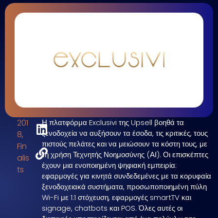
201
Η πλατφόρμα Exclusivi της Upsell βοηθά τα
ξενοδοχεία να αυξήσουν τα έσοδα, τις κριτικές, τους
8
,
πιστούς πελάτες και να μειώσουν τα κόστη τους, με
Fin
τη χρήση Τεχνητής Νοημοσύνης (ΑΙ). Οι επισκέπτες
alis
έχουν μια ενοποιημένη ψηφιακή εμπειρία:
ts
εφαρμογές για κινητά συνδεδεμένες με τα κορυφαία
ξενοδοχειακά συστήματα, προσωποποιημένη πύλη
Wi-Fi με 1:1 στόχευση, εφαρμογές smartTV και
signage, chatbots και POS. Όλες αυτές οι