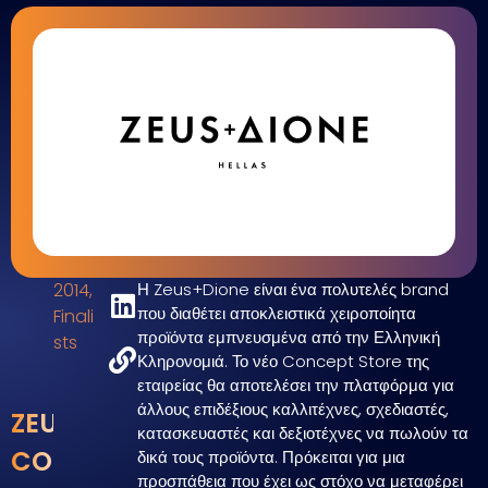
2014
,
Η Zeus+Dione είναι ένα πολυτελές brand
που διαθέτει αποκλειστικά χειροποίητα
Finali
προϊόντα εμπνευσμένα από την Ελληνική
sts
Κληρονομιά. Το νέο Concept Store της
εταιρείας θα αποτελέσει την πλατφόρμα για
άλλους επιδέξιους καλλιτέχνες, σχεδιαστές,
ZEUS+DIONE
κατασκευαστές και δεξιοτέχνες να πωλούν τα
CONCEPT
δικά τους προϊόντα. Πρόκειται για μια
προσπάθεια που έχει ως στόχο να μεταφέρει