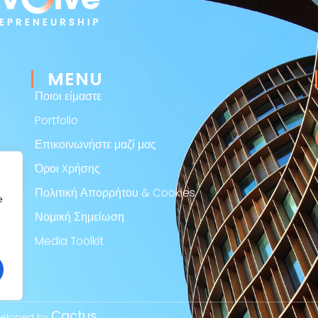
MENU
Ποιοι είμαστε
Portfolio
Επικοινωνήστε μαζί μας
Όροι Xρήσης
Πολιτική Απορρήτου & Cookies
e
Νομική Σημείωση
Media Toolkit
Cactus
eveloped by