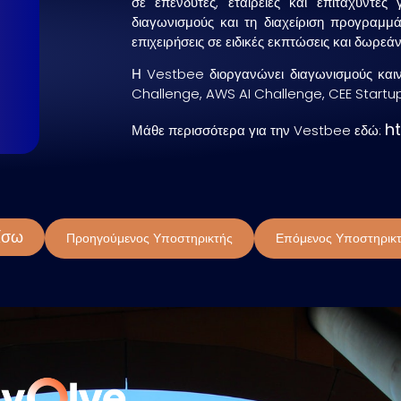
σε επενδυτές, εταιρείες και επιταχυντές
διαγωνισμούς και τη διαχείριση προγραμμά
επιχειρήσεις σε ειδικές εκπτώσεις και δωρεά
Η Vestbee διοργανώνει διαγωνισμούς και
Challenge, AWS AI Challenge, CEE Startup
h
Μάθε περισσότερα για την Vestbee εδώ:
ίσω
Προηγούμενος Υποστηρικτής
Επόμενος Υποστηρικ