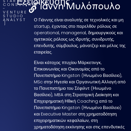
Εξειδίκευσης
STARTUP
Γιάννη Μυλόπουλο
CONSULTANT
-
VENTURE
STUDIO
Ο Γιάννης είναι αναλυτής σε τεχνολικές και μη
ANALYST
startup, έχοντας στο παρελθόν ρόλους σε
operational, managerial, δημιουργικούς και
ηγετικούς ρόλους ως ιδρυτής, συνιδρυτής,
επενδυτής, σύμβουλος, μάνατζερ και μέλος της
εταιρείας.
Είναι κάτοχος πτυχίου Μάρκετινγκ,
Επικοινωνίας και Οικονομίας από το
Πανεπιστήμιο Kingston (Ηνωμένο Βασίλειο),
MSc στην Ηγεσία και Οργανωτική Αλλαγή από
το Πανεπιστήμιο του Σέφιλντ (Ηνωμένο
Βασίλειο), MBA στη Στρατηγική Διοίκηση και
Επιχειρηματική Ηθική Coaching από το
Πανεπιστήμιο Kingston (Ηνωμένο Βασίλειο)
και Executive Master στη χρηματοδότηση
επιχειρηματικών κεφαλαίων, στη
χρηματοδότηση εκκίνησης και στις επενδυτικές