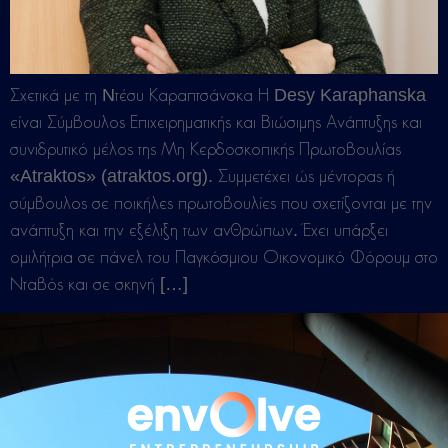
Σχετικά με τη Nτέσυ Καραπτσάνσκα Η Desy Karaphanska
είναι Σύμβουλος Επιχειρηματικής και Βιώσιμης Ανάπτυξης και
συνιδρυτικό μέλος της Μη Κερδοσκοπικής Πρωτοβουλίας
«Atraktos» (atraktos.org). Συμμετέχει ώς μέντορας ή
σύμβουλος σε ποικήλες πρωτοβουλίες που σχετίζονται με την
ανάπτυξη και την εξέλιξη των ανθρώπων. Έχει υπάρξει
ομιλήτρια σε πάνελ του Παγκόσμιου Οικονομικό Φόρουμ στο
Νταβός και σε σκηνή […]