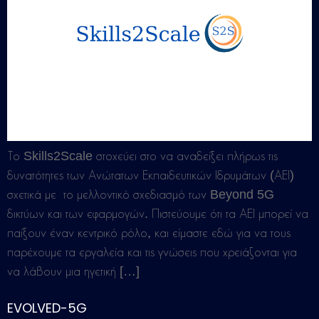
Το Skills2Scale στοχεύει στο να αναδείξει πλήρως τις
δυνατότητες των Ανώτατων Εκπαιδευτικών Ιδρυμάτων (ΑΕΙ)
σχετικά με το μελλοντικό σχεδιασμό των Beyond 5G
δικτύων και των εφαρμογών. Πιστεύουμε ότι τα ΑΕΙ μπορεί να
παίξουν έναν κεντρικό ρόλο, και είμαστε εδώ για να τους
παρέχουμε τα εργαλεία και τις γνώσεις που χρειάζονται για
να λάβουν μια ηγετική […]
EVOLVED-5G