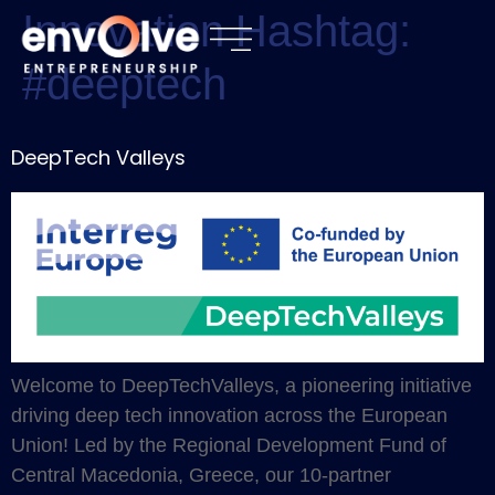
Innovation Hashtag:
#deeptech
DeepTech Valleys
Welcome to DeepTechValleys, a pioneering initiative
driving deep tech innovation across the European
Union! Led by the Regional Development Fund of
Central Macedonia, Greece, our 10-partner