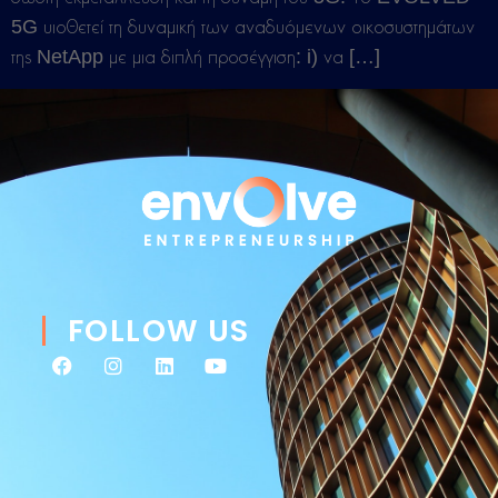
5G υιοθετεί τη δυναμική των αναδυόμενων οικοσυστημάτων
της NetApp με μια διπλή προσέγγιση: i) να […]
FOLLOW US