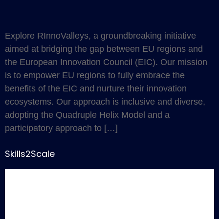
Explore RInnoValleys, a groundbreaking initiative
aimed at bridging the gap between EU regions and
the European Innovation Council (EIC). Our mission
is to empower EU regions to fully embrace the
benefits of the EIC and nurture their innovation
ecosystems. Our approach is inclusive and diverse,
adopting the Quadruple Helix Model and a
participatory approach to […]
Skills2Scale