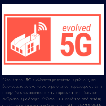
Ο τομέας του 5G εξελίσσεται με ταχύτατους ρυθμούς, και
βρισκόμαστε σε ένα καίριο σημείο όπου παρέχουμε αυτές τις
προηγμένες δυνατότητες σε καινοτόμους και σκεπτόμενους
ανθρώπους με όραμα. Καθιστούμε ευκολότερη από ποτέ τη
σωστή εκμετάλλευση και τη δύναμη του 5G. Το EVOLVED-