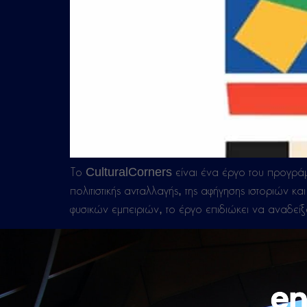
Το CulturalCorners είναι ένα έργο του προγρ
πολιτιστικής ανταλλαγής, της αφήγησης ιστοριών 
φυσικών εμπειριών, το έργο επιδιώκει να αναδεί