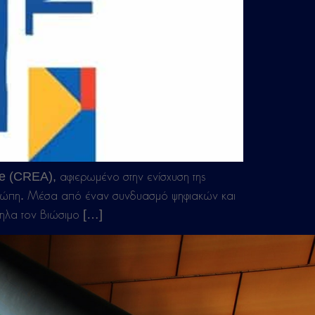
 (CREA), αφιερωμένο στην ενίσχυση της
ν Ευρώπη. Μέσα από έναν συνδυασμό ψηφιακών και
ληλα τον βιώσιμο […]