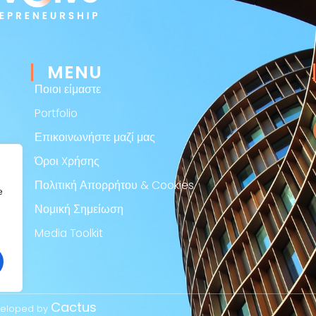
MENU
Ποιοι είμαστε
Portfolio
Επικοινωνήστε μαζί μας
Όροι Xρήσης
Πολιτική Απορρήτου & Cookies
e
Νομική Σημείωση
Media Toolkit
Cactus
eveloped by