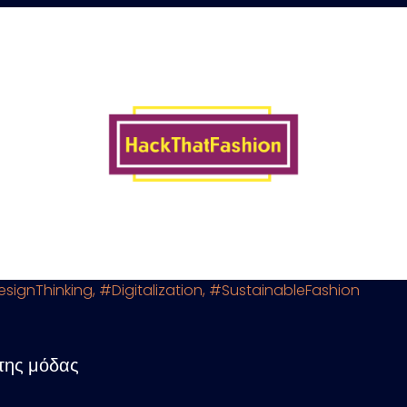
signThinking
,
#Digitalization
,
#SustainableFashion
 της μόδας